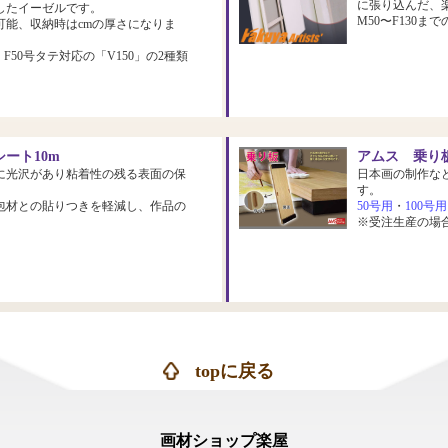
に張り込んだ、
したイーゼルです。
M50〜F130
可能、収納時はcmの厚さになりま
、F50号タテ対応の「V150」の2種類
ート10m
アムス 乗り板
に光沢があり粘着性の残る表面の保
日本画の制作な
す。
包材との貼りつきを軽減し、作品の
50号用
・
100号用
※受注生産の場
topに戻る
画材ショップ楽屋