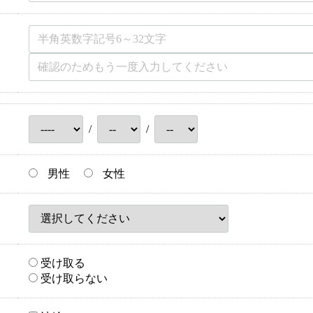
/
/
男性
女性
受け取る
受け取らない