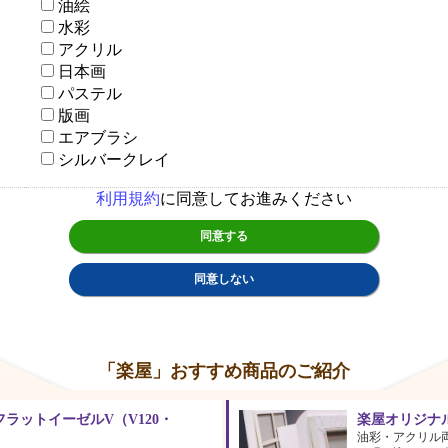
油絵
水彩
アクリル
日本画
パステル
版画
エアブラシ
シルバークレイ
利用規約
に同意してお進みください
同意する
同意しない
「楽屋」おすすめ商品のご紹介
ラットイーゼルV（V120・
楽屋オリジナ
油彩・アクリル