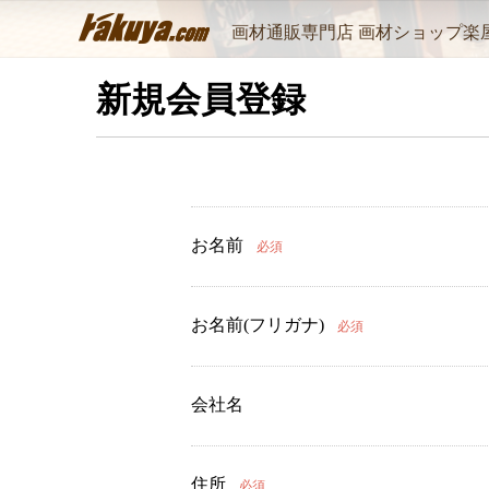
画材通販専門店 画材ショップ楽
新規会員登録
お名前
必須
お名前(フリガナ)
必須
会社名
住所
必須