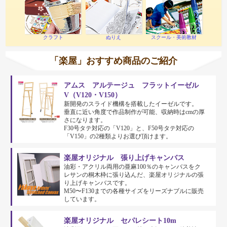
クラフト
ぬりえ
スクール・美術教材
「楽屋」おすすめ商品のご紹介
アムス アルテージュ フラットイーゼル
V（V120・V150）
新開発のスライド機構を搭載したイーゼルです。
垂直に近い角度で作品制作が可能、収納時はcmの厚
さになります。
F30号タテ対応の「V120」と、F50号タテ対応の
「V150」の2種類よりお選び頂けます。
楽屋オリジナル 張り上げキャンバス
油彩・アクリル両用の亜麻100％のキャンバスをク
レサンの桐木枠に張り込んだ、楽屋オリジナルの張
り上げキャンバスです。
M50〜F130までの各種サイズをリーズナブルに販売
しています。
楽屋オリジナル セパレシート10m