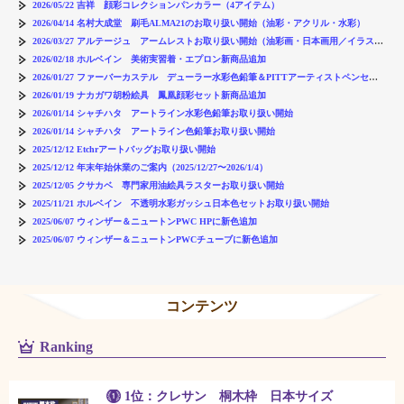
2026/05/22
吉祥 顔彩コレクションパンカラー（4アイテム）
2026/04/14
名村大成堂 刷毛ALMA21のお取り扱い開始（油彩・アクリル・水彩）
2026/03/27
アルテージュ アームレストお取り扱い開始（油彩画・日本画用／イラスト・水彩画用）
2026/02/18
ホルベイン 美術実習着・エプロン新商品追加
2026/01/27
ファーバーカステル デューラー水彩色鉛筆＆PITTアーティストペンセット
2026/01/19
ナカガワ胡粉絵具 鳳凰顔彩セット新商品追加
2026/01/14
シャチハタ アートライン水彩色鉛筆お取り扱い開始
2026/01/14
シャチハタ アートライン色鉛筆お取り扱い開始
2025/12/12
Etchrアートバッグお取り扱い開始
2025/12/12
年末年始休業のご案内（2025/12/27〜2026/1/4）
2025/12/05
クサカベ 専門家用油絵具ラスターお取り扱い開始
2025/11/21
ホルベイン 不透明水彩ガッシュ日本色セットお取り扱い開始
2025/06/07
ウィンザー＆ニュートンPWC HPに新色追加
2025/06/07
ウィンザー＆ニュートンPWCチューブに新色追加
コンテンツ
Ranking
1位：クレサン 桐木枠 日本サイズ