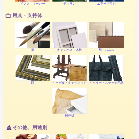
インク・マーカー
デッサン
エアーブラシ
用具・支持体
筆
キャンバス・木枠
紙・パネル
額
イーゼル・キャビネット
キャリー・スケッチ用品
梱包材
その他、用途別