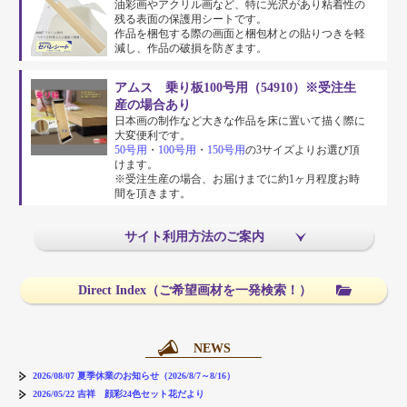
油彩画やアクリル画など、特に光沢があり粘着性の
残る表面の保護用シートです。
作品を梱包する際の画面と梱包材との貼りつきを軽
減し、作品の破損を防ぎます。
アムス 乗り板100号用（54910）※受注生
産の場合あり
日本画の制作など大きな作品を床に置いて描く際に
大変便利です。
50号用
・
100号用
・
150号用
の3サイズよりお選び頂
けます。
※受注生産の場合、お届けまでに約1ヶ月程度お時
間を頂きます。
サイト利用方法のご案内
Direct Index（ご希望画材を一発検索！）
NEWS
2026/08/07
夏季休業のお知らせ（2026/8/7～8/16）
2026/05/22
吉祥 顔彩24色セット花だより