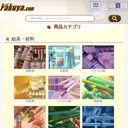
カテゴリメニュー
ログイン
商品カテゴリ
絵具・材料
油彩画
水彩画
アクリル画
日本画
パステル画
色鉛筆