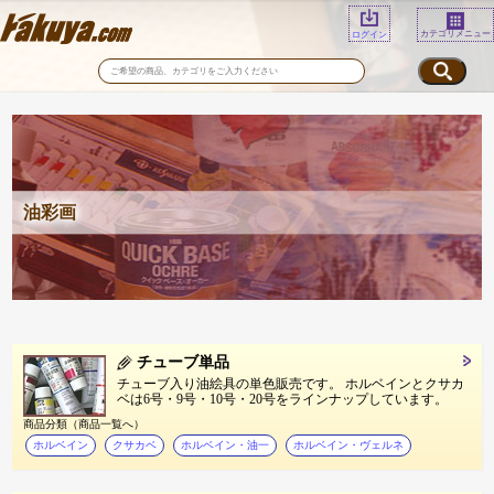
カテゴリメニュー
ログイン
油彩画
チューブ単品
チューブ入り油絵具の単色販売です。 ホルベインとクサカ
ベは6号・9号・10号・20号をラインナップしています。
商品分類（商品一覧へ）
ホルベイン
クサカベ
ホルベイン・油一
ホルベイン・ヴェルネ