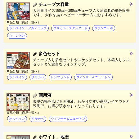
チューブ大容量
大容量サイズ160ml～200mlチューブ入り油絵具の単色販売
です。 大作を描くヘビーユーザー方におすすめです。
商品分類（商品一覧へ）
ホルベイン・アカデミック
クサカベ・スタンダード
ヴァンゴッホ
ウィントン
多色セット
チューブ入り多色セットやスケッチセット、木箱入りフル
セットまで豊富なラインナップ。
商品分類（商品一覧へ）
ホルベイン
クサカベ
レンブラント
ウィンザー＆ニュートン
画用液
表現の幅を広げる画用液。わかりやすい商品レイアウトと
説明で、お選び頂きやすくなっております。
商品分類（商品一覧へ）
ホルベイン
クサカベ
ウィンザー＆ニュートン
ホワイト、地塗