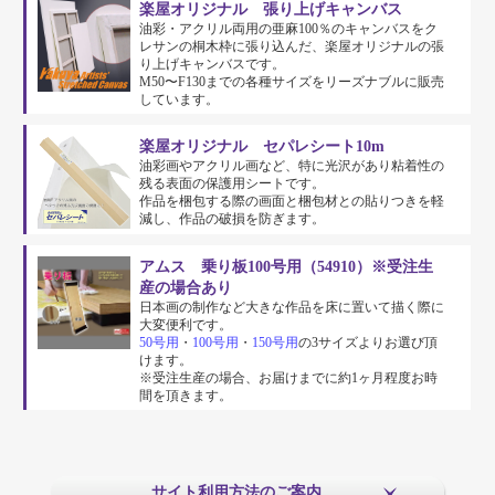
楽屋オリジナル 張り上げキャンバス
油彩・アクリル両用の亜麻100％のキャンバスをク
レサンの桐木枠に張り込んだ、楽屋オリジナルの張
り上げキャンバスです。
M50〜F130までの各種サイズをリーズナブルに販売
しています。
楽屋オリジナル セパレシート10m
油彩画やアクリル画など、特に光沢があり粘着性の
残る表面の保護用シートです。
作品を梱包する際の画面と梱包材との貼りつきを軽
減し、作品の破損を防ぎます。
アムス 乗り板100号用（54910）※受注生
産の場合あり
日本画の制作など大きな作品を床に置いて描く際に
大変便利です。
50号用
・
100号用
・
150号用
の3サイズよりお選び頂
けます。
※受注生産の場合、お届けまでに約1ヶ月程度お時
間を頂きます。
サイト利用方法のご案内