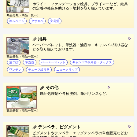
ホワイト、ファンデーション絵具、プライマーなど、絵具
の定着や発色を助ける下地材を取り揃えています。
商品分類（商品一覧へ）
ホルベイン
クサカベ
文房堂
用具
ペーパーパレット、筆洗器・油壺や、キャンバス張り器な
どを取り揃えております。
商品分類（商品一覧へ）
油つぼ
筆洗器
ペーパーパレット
キャンバス張り器・タックス
ワンチン
チューブ絞り器
ニュークリップ
その他
廃油処理剤や各種洗剤、筆用リンスなど。
商品分類（商品一覧へ）
テンペラ、ピグメント
ピグメントやテンペラ、エッグテンペラの単色販売などお