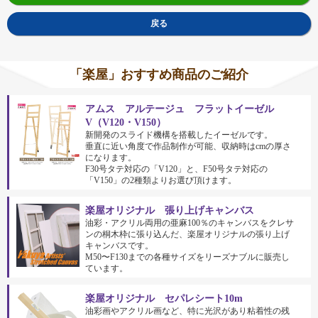
戻る
「楽屋」おすすめ商品のご紹介
アムス アルテージュ フラットイーゼル
V（V120・V150）
新開発のスライド機構を搭載したイーゼルです。
垂直に近い角度で作品制作が可能、収納時はcmの厚さ
になります。
F30号タテ対応の「V120」と、F50号タテ対応の
「V150」の2種類よりお選び頂けます。
楽屋オリジナル 張り上げキャンバス
油彩・アクリル両用の亜麻100％のキャンバスをクレサ
ンの桐木枠に張り込んだ、楽屋オリジナルの張り上げ
キャンバスです。
M50〜F130までの各種サイズをリーズナブルに販売し
ています。
楽屋オリジナル セパレシート10m
油彩画やアクリル画など、特に光沢があり粘着性の残