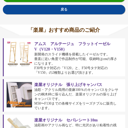
戻る
「楽屋」おすすめ商品のご紹介
アムス アルテージュ フラットイーゼル
V（V120・V150）
新開発のスライド機構を搭載したイーゼルです。
垂直に近い角度で作品制作が可能、収納時はcmの厚さ
になります。
F30号タテ対応の「V120」と、F50号タテ対応の
「V150」の2種類よりお選び頂けます。
楽屋オリジナル 張り上げキャンバス
油彩・アクリル両用の亜麻100％のキャンバスをクレサ
ンの桐木枠に張り込んだ、楽屋オリジナルの張り上げ
キャンバスです。
M50〜F130までの各種サイズをリーズナブルに販売し
ています。
楽屋オリジナル セパレシート10m
油彩画やアクリル画など、特に光沢があり粘着性の残