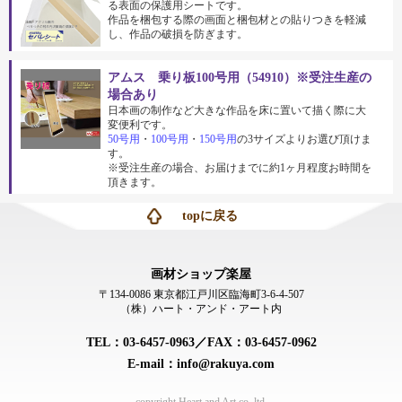
る表面の保護用シートです。
作品を梱包する際の画面と梱包材との貼りつきを軽減
し、作品の破損を防ぎます。
アムス 乗り板100号用（54910）※受注生産の
場合あり
日本画の制作など大きな作品を床に置いて描く際に大
変便利です。
50号用
・
100号用
・
150号用
の3サイズよりお選び頂けま
す。
※受注生産の場合、お届けまでに約1ヶ月程度お時間を
頂きます。
topに戻る
画材ショップ楽屋
〒134-0086 東京都江戸川区臨海町3-6-4-507
（株）ハート・アンド・アート内
TEL：03-6457-0963／FAX：03-6457-0962
E-mail：info@rakuya.com