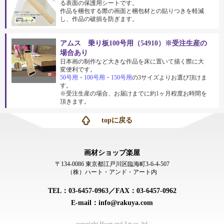
る表面の保護用シートです。
作品を梱包する際の画面と梱包材との貼りつきを軽減
し、作品の破損を防ぎます。
アムス 乗り板100号用（54910）※受注生産の
場合あり
日本画の制作など大きな作品を床に置いて描く際に大
変便利です。
50号用
・
100号用
・
150号用
の3サイズよりお選び頂けま
す。
※受注生産の場合、お届けまでに約1ヶ月程度お時間を
頂きます。
topに戻る
画材ショップ楽屋
〒134-0086 東京都江戸川区臨海町3-6-4-507
（株）ハート・アンド・アート内
TEL：03-6457-0963／FAX：03-6457-0962
E-mail：info@rakuya.com