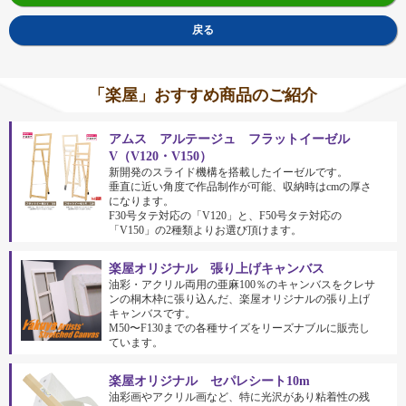
戻る
「楽屋」おすすめ商品のご紹介
アムス アルテージュ フラットイーゼル
V（V120・V150）
新開発のスライド機構を搭載したイーゼルです。
垂直に近い角度で作品制作が可能、収納時はcmの厚さ
になります。
F30号タテ対応の「V120」と、F50号タテ対応の
「V150」の2種類よりお選び頂けます。
楽屋オリジナル 張り上げキャンバス
油彩・アクリル両用の亜麻100％のキャンバスをクレサ
ンの桐木枠に張り込んだ、楽屋オリジナルの張り上げ
キャンバスです。
M50〜F130までの各種サイズをリーズナブルに販売し
ています。
楽屋オリジナル セパレシート10m
油彩画やアクリル画など、特に光沢があり粘着性の残