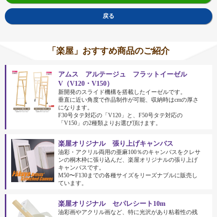
戻る
「楽屋」おすすめ商品のご紹介
アムス アルテージュ フラットイーゼル
V（V120・V150）
新開発のスライド機構を搭載したイーゼルです。
垂直に近い角度で作品制作が可能、収納時はcmの厚さ
になります。
F30号タテ対応の「V120」と、F50号タテ対応の
「V150」の2種類よりお選び頂けます。
楽屋オリジナル 張り上げキャンバス
油彩・アクリル両用の亜麻100％のキャンバスをクレサ
ンの桐木枠に張り込んだ、楽屋オリジナルの張り上げ
キャンバスです。
M50〜F130までの各種サイズをリーズナブルに販売し
ています。
楽屋オリジナル セパレシート10m
油彩画やアクリル画など、特に光沢があり粘着性の残