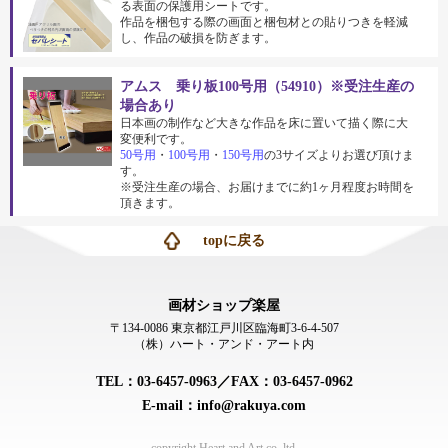
る表面の保護用シートです。
作品を梱包する際の画面と梱包材との貼りつきを軽減
し、作品の破損を防ぎます。
アムス 乗り板100号用（54910）※受注生産の
場合あり
日本画の制作など大きな作品を床に置いて描く際に大
変便利です。
50号用
・
100号用
・
150号用
の3サイズよりお選び頂けま
す。
※受注生産の場合、お届けまでに約1ヶ月程度お時間を
頂きます。
topに戻る
画材ショップ楽屋
〒134-0086 東京都江戸川区臨海町3-6-4-507
（株）ハート・アンド・アート内
TEL：03-6457-0963／FAX：03-6457-0962
E-mail：info@rakuya.com