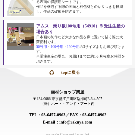
る表面の保護用シートです。
作品を梱包する際の画面と梱包材との貼りつきを軽減
し、作品の破損を防ぎます。
アムス 乗り板100号用（54910）※受注生産の
場合あり
日本画の制作など大きな作品を床に置いて描く際に大
変便利です。
50号用
・
100号用
・
150号用
の3サイズよりお選び頂けま
す。
※受注生産の場合、お届けまでに約1ヶ月程度お時間を
頂きます。
topに戻る
画材ショップ楽屋
〒134-0086 東京都江戸川区臨海町3-6-4-507
（株）ハート・アンド・アート内
TEL：03-6457-0963／FAX：03-6457-0962
E-mail：info@rakuya.com