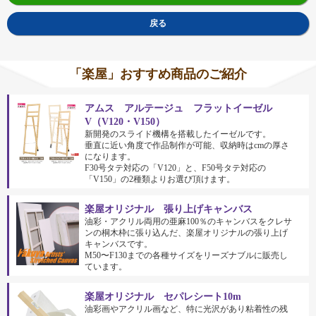
戻る
「楽屋」おすすめ商品のご紹介
アムス アルテージュ フラットイーゼル
V（V120・V150）
新開発のスライド機構を搭載したイーゼルです。
垂直に近い角度で作品制作が可能、収納時はcmの厚さ
になります。
F30号タテ対応の「V120」と、F50号タテ対応の
「V150」の2種類よりお選び頂けます。
楽屋オリジナル 張り上げキャンバス
油彩・アクリル両用の亜麻100％のキャンバスをクレサ
ンの桐木枠に張り込んだ、楽屋オリジナルの張り上げ
キャンバスです。
M50〜F130までの各種サイズをリーズナブルに販売し
ています。
楽屋オリジナル セパレシート10m
油彩画やアクリル画など、特に光沢があり粘着性の残