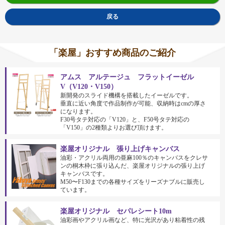
戻る
「楽屋」おすすめ商品のご紹介
アムス アルテージュ フラットイーゼル
V（V120・V150）
新開発のスライド機構を搭載したイーゼルです。
垂直に近い角度で作品制作が可能、収納時はcmの厚さ
になります。
F30号タテ対応の「V120」と、F50号タテ対応の
「V150」の2種類よりお選び頂けます。
楽屋オリジナル 張り上げキャンバス
油彩・アクリル両用の亜麻100％のキャンバスをクレサ
ンの桐木枠に張り込んだ、楽屋オリジナルの張り上げ
キャンバスです。
M50〜F130までの各種サイズをリーズナブルに販売し
ています。
楽屋オリジナル セパレシート10m
油彩画やアクリル画など、特に光沢があり粘着性の残