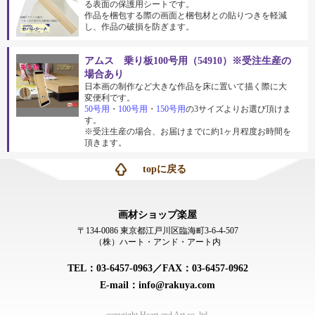
る表面の保護用シートです。
作品を梱包する際の画面と梱包材との貼りつきを軽減
し、作品の破損を防ぎます。
アムス 乗り板100号用（54910）※受注生産の
場合あり
日本画の制作など大きな作品を床に置いて描く際に大
変便利です。
50号用
・
100号用
・
150号用
の3サイズよりお選び頂けま
す。
※受注生産の場合、お届けまでに約1ヶ月程度お時間を
頂きます。
topに戻る
画材ショップ楽屋
〒134-0086 東京都江戸川区臨海町3-6-4-507
（株）ハート・アンド・アート内
TEL：03-6457-0963／FAX：03-6457-0962
E-mail：info@rakuya.com