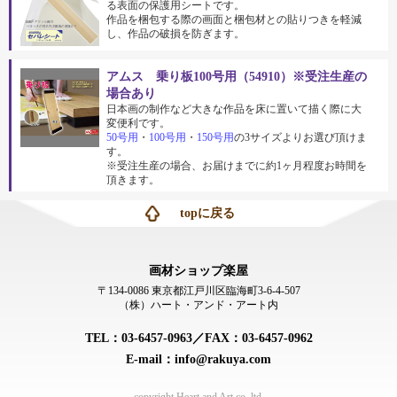
る表面の保護用シートです。
作品を梱包する際の画面と梱包材との貼りつきを軽減
し、作品の破損を防ぎます。
アムス 乗り板100号用（54910）※受注生産の
場合あり
日本画の制作など大きな作品を床に置いて描く際に大
変便利です。
50号用
・
100号用
・
150号用
の3サイズよりお選び頂けま
す。
※受注生産の場合、お届けまでに約1ヶ月程度お時間を
頂きます。
topに戻る
画材ショップ楽屋
〒134-0086 東京都江戸川区臨海町3-6-4-507
（株）ハート・アンド・アート内
TEL：03-6457-0963／FAX：03-6457-0962
E-mail：info@rakuya.com