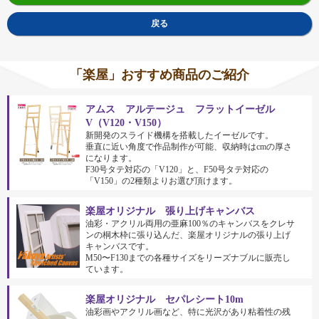
戻る
「楽屋」おすすめ商品のご紹介
アムス アルテージュ フラットイーゼル
V（V120・V150）
新開発のスライド機構を搭載したイーゼルです。
垂直に近い角度で作品制作が可能、収納時はcmの厚さ
になります。
F30号タテ対応の「V120」と、F50号タテ対応の
「V150」の2種類よりお選び頂けます。
楽屋オリジナル 張り上げキャンバス
油彩・アクリル両用の亜麻100％のキャンバスをクレサ
ンの桐木枠に張り込んだ、楽屋オリジナルの張り上げ
キャンバスです。
M50〜F130までの各種サイズをリーズナブルに販売し
ています。
楽屋オリジナル セパレシート10m
油彩画やアクリル画など、特に光沢があり粘着性の残