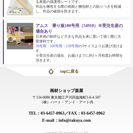
る表面の保護用シートです。
作品を梱包する際の画面と梱包材との貼りつきを軽減
し、作品の破損を防ぎます。
アムス 乗り板100号用（54910）※受注生産の
場合あり
日本画の制作など大きな作品を床に置いて描く際に大
変便利です。
50号用
・
100号用
・
150号用
の3サイズよりお選び頂けま
す。
※受注生産の場合、お届けまでに約1ヶ月程度お時間を
頂きます。
topに戻る
画材ショップ楽屋
〒134-0086 東京都江戸川区臨海町3-6-4-507
（株）ハート・アンド・アート内
TEL：03-6457-0963／FAX：03-6457-0962
E-mail：info@rakuya.com