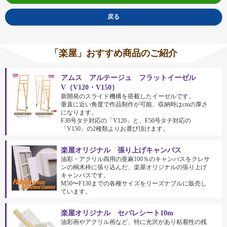
戻る
「楽屋」おすすめ商品のご紹介
アムス アルテージュ フラットイーゼル
V（V120・V150）
新開発のスライド機構を搭載したイーゼルです。
垂直に近い角度で作品制作が可能、収納時はcmの厚さ
になります。
F30号タテ対応の「V120」と、F50号タテ対応の
「V150」の2種類よりお選び頂けます。
楽屋オリジナル 張り上げキャンバス
油彩・アクリル両用の亜麻100％のキャンバスをクレサ
ンの桐木枠に張り込んだ、楽屋オリジナルの張り上げ
キャンバスです。
M50〜F130までの各種サイズをリーズナブルに販売し
ています。
楽屋オリジナル セパレシート10m
油彩画やアクリル画など、特に光沢があり粘着性の残