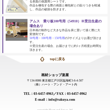
る表面の保護用シートです。
作品を梱包する際の画面と梱包材との貼りつきを軽減
し、作品の破損を防ぎます。
アムス 乗り板100号用（54910）※受注生産の
場合あり
日本画の制作など大きな作品を床に置いて描く際に大
変便利です。
50号用
・
100号用
・
150号用
の3サイズよりお選び頂けま
す。
※受注生産の場合、お届けまでに約1ヶ月程度お時間を
頂きます。
topに戻る
画材ショップ楽屋
〒134-0086 東京都江戸川区臨海町3-6-4-507
（株）ハート・アンド・アート内
TEL：03-6457-0963／FAX：03-6457-0962
E-mail：info@rakuya.com