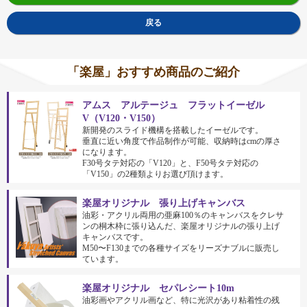
戻る
「楽屋」おすすめ商品のご紹介
アムス アルテージュ フラットイーゼル
V（V120・V150）
新開発のスライド機構を搭載したイーゼルです。
垂直に近い角度で作品制作が可能、収納時はcmの厚さ
になります。
F30号タテ対応の「V120」と、F50号タテ対応の
「V150」の2種類よりお選び頂けます。
楽屋オリジナル 張り上げキャンバス
油彩・アクリル両用の亜麻100％のキャンバスをクレサ
ンの桐木枠に張り込んだ、楽屋オリジナルの張り上げ
キャンバスです。
M50〜F130までの各種サイズをリーズナブルに販売し
ています。
楽屋オリジナル セパレシート10m
油彩画やアクリル画など、特に光沢があり粘着性の残