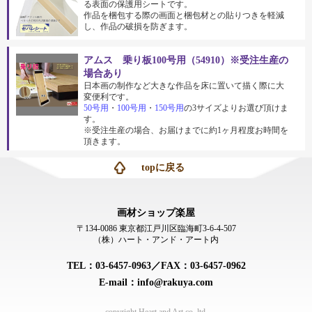
る表面の保護用シートです。
作品を梱包する際の画面と梱包材との貼りつきを軽減
し、作品の破損を防ぎます。
アムス 乗り板100号用（54910）※受注生産の
場合あり
日本画の制作など大きな作品を床に置いて描く際に大
変便利です。
50号用
・
100号用
・
150号用
の3サイズよりお選び頂けま
す。
※受注生産の場合、お届けまでに約1ヶ月程度お時間を
頂きます。
topに戻る
画材ショップ楽屋
〒134-0086 東京都江戸川区臨海町3-6-4-507
（株）ハート・アンド・アート内
TEL：03-6457-0963／FAX：03-6457-0962
E-mail：info@rakuya.com