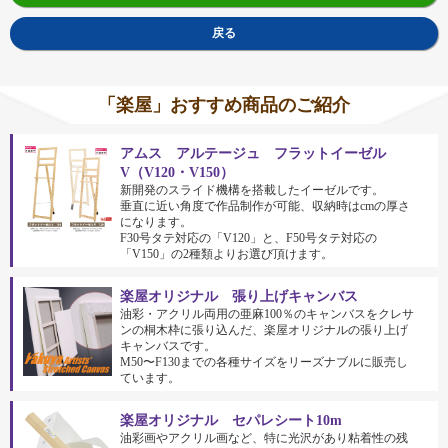
戻る
「楽屋」おすすめ商品のご紹介
アムス アルテージュ フラットイーゼル
V（V120・V150）
新開発のスライド機構を搭載したイーゼルです。
垂直に近い角度で作品制作が可能、収納時はcmの厚さ
になります。
F30号タテ対応の「V120」と、F50号タテ対応の
「V150」の2種類よりお選び頂けます。
楽屋オリジナル 張り上げキャンバス
油彩・アクリル両用の亜麻100％のキャンバスをクレサ
ンの桐木枠に張り込んだ、楽屋オリジナルの張り上げ
キャンバスです。
M50〜F130までの各種サイズをリーズナブルに販売し
ています。
楽屋オリジナル セパレシート10m
油彩画やアクリル画など、特に光沢があり粘着性の残