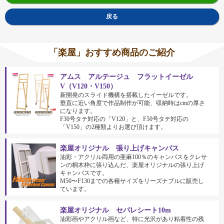
戻る
「楽屋」おすすめ商品のご紹介
アムス アルテージュ フラットイーゼル
V（V120・V150）
新開発のスライド機構を搭載したイーゼルです。
垂直に近い角度で作品制作が可能、収納時はcmの厚さ
になります。
F30号タテ対応の「V120」と、F50号タテ対応の
「V150」の2種類よりお選び頂けます。
楽屋オリジナル 張り上げキャンバス
油彩・アクリル両用の亜麻100％のキャンバスをクレサ
ンの桐木枠に張り込んだ、楽屋オリジナルの張り上げ
キャンバスです。
M50〜F130までの各種サイズをリーズナブルに販売し
ています。
楽屋オリジナル セパレシート10m
油彩画やアクリル画など、特に光沢があり粘着性の残