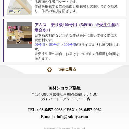
る表面の保護用シートです。
作品を梱包する際の画面と梱包材との貼りつきを軽減
し、作品の破損を防ぎます。
アムス 乗り板100号用（54910）※受注生産の
場合あり
日本画の制作など大きな作品を床に置いて描く際に大
変便利です。
50号用
・
100号用
・
150号用
の3サイズよりお選び頂けま
す。
※受注生産の場合、お届けまでに約1ヶ月程度お時間を
頂きます。
topに戻る
画材ショップ楽屋
〒134-0086 東京都江戸川区臨海町3-6-4-507
（株）ハート・アンド・アート内
TEL：03-6457-0963／FAX：03-6457-0962
E-mail：info@rakuya.com