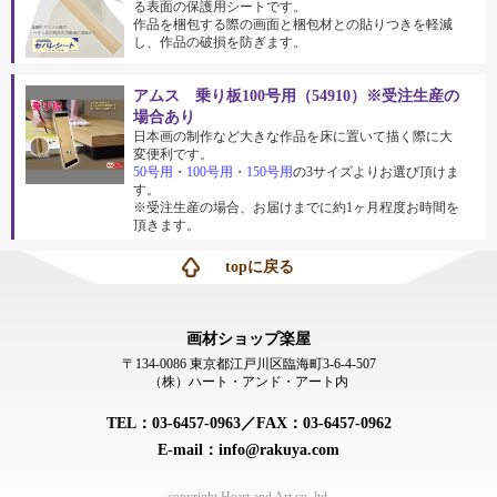
る表面の保護用シートです。
作品を梱包する際の画面と梱包材との貼りつきを軽減
し、作品の破損を防ぎます。
アムス 乗り板100号用（54910）※受注生産の
場合あり
日本画の制作など大きな作品を床に置いて描く際に大
変便利です。
50号用
・
100号用
・
150号用
の3サイズよりお選び頂けま
す。
※受注生産の場合、お届けまでに約1ヶ月程度お時間を
頂きます。
topに戻る
画材ショップ楽屋
〒134-0086 東京都江戸川区臨海町3-6-4-507
（株）ハート・アンド・アート内
TEL：03-6457-0963／FAX：03-6457-0962
E-mail：info@rakuya.com