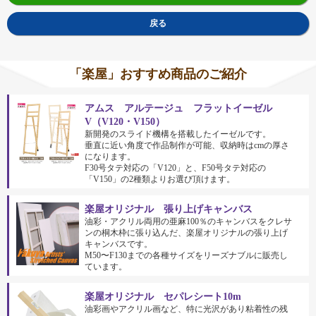
戻る
「楽屋」おすすめ商品のご紹介
アムス アルテージュ フラットイーゼル
V（V120・V150）
新開発のスライド機構を搭載したイーゼルです。
垂直に近い角度で作品制作が可能、収納時はcmの厚さ
になります。
F30号タテ対応の「V120」と、F50号タテ対応の
「V150」の2種類よりお選び頂けます。
楽屋オリジナル 張り上げキャンバス
油彩・アクリル両用の亜麻100％のキャンバスをクレサ
ンの桐木枠に張り込んだ、楽屋オリジナルの張り上げ
キャンバスです。
M50〜F130までの各種サイズをリーズナブルに販売し
ています。
楽屋オリジナル セパレシート10m
油彩画やアクリル画など、特に光沢があり粘着性の残