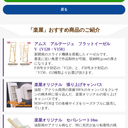
戻る
「楽屋」おすすめ商品のご紹介
アムス アルテージュ フラットイーゼル
V（V120・V150）
新開発のスライド機構を搭載したイーゼルです。
垂直に近い角度で作品制作が可能、収納時はcmの厚さ
になります。
F30号タテ対応の「V120」と、F50号タテ対応の
「V150」の2種類よりお選び頂けます。
楽屋オリジナル 張り上げキャンバス
油彩・アクリル両用の亜麻100％のキャンバスをクレサ
ンの桐木枠に張り込んだ、楽屋オリジナルの張り上げ
キャンバスです。
M50〜F130までの各種サイズをリーズナブルに販売し
ています。
楽屋オリジナル セパレシート10m
油彩画やアクリル画など、特に光沢があり粘着性の残