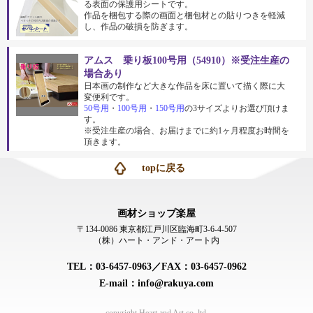
る表面の保護用シートです。
作品を梱包する際の画面と梱包材との貼りつきを軽減
し、作品の破損を防ぎます。
アムス 乗り板100号用（54910）※受注生産の
場合あり
日本画の制作など大きな作品を床に置いて描く際に大
変便利です。
50号用
・
100号用
・
150号用
の3サイズよりお選び頂けま
す。
※受注生産の場合、お届けまでに約1ヶ月程度お時間を
頂きます。
topに戻る
画材ショップ楽屋
〒134-0086 東京都江戸川区臨海町3-6-4-507
（株）ハート・アンド・アート内
TEL：03-6457-0963／FAX：03-6457-0962
E-mail：info@rakuya.com