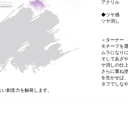
アクリル
◆ツヤ感
ツヤ消し
＜ターナー
モチーフを
ムラになり
そしてあざ
ヤ消しの仕
さらに重ね
を生かせば
タフでしな
ない創造力を触発します。