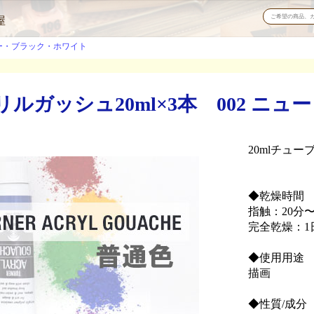
屋
ー・ブラック・ホワイト
ルガッシュ20ml×3本 002 ニュ
20mlチューブ
◆乾燥時間
指触：20分〜
完全乾燥：1
◆使用用途
描画
◆性質/成分