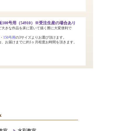
100号用（54910）※受注生産の場合あり
ど大きな作品を床に置いて描く際に大変便利で
・
150号用
の3サイズよりお選び頂けます。
合、お届けまでに約1ヶ月程度お時間を頂きます。
x
教室
水彩教室