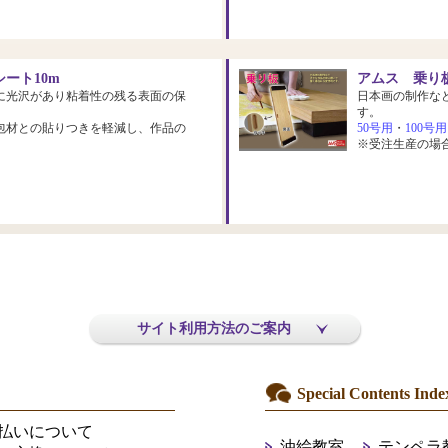
ート10m
アムス 乗り板
に光沢があり粘着性の残る表面の保
日本画の制作な
す。
包材との貼りつきを軽減し、作品の
50号用
・
100号用
※受注生産の場
サイト利用方法のご案内
Special Contents Inde
払いについて
油絵教室
テンペラ