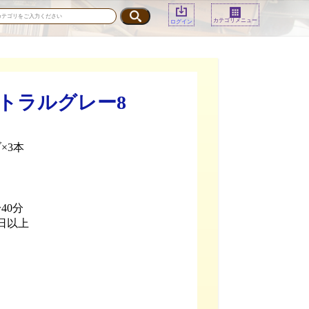
カテゴリメニュー
ログイン
ートラルグレー8
×3本
40分
日以上