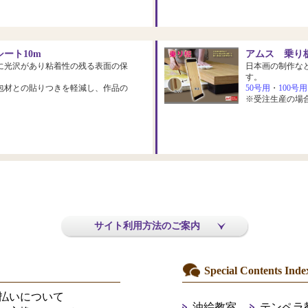
ート10m
アムス 乗り板
に光沢があり粘着性の残る表面の保
日本画の制作な
す。
包材との貼りつきを軽減し、作品の
50号用
・
100号用
※受注生産の場
サイト利用方法のご案内
Special Contents Inde
払いについて
油絵教室
テンペラ