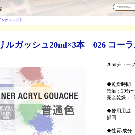
屋
ド＆オレンジ系
ルガッシュ20ml×3本 026 コー
20mlチューブ
◆乾燥時間
指触：20分〜
完全乾燥：1
◆使用用途
描画
◆性質/成分