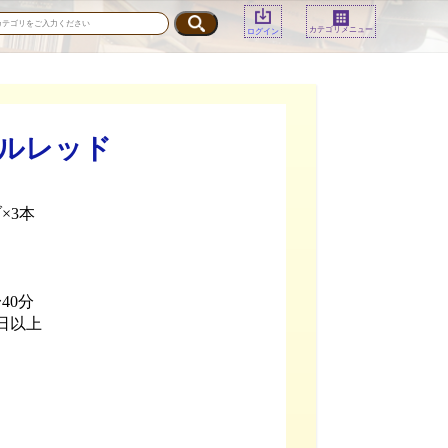
カテゴリメニュー
ログイン
ラルレッド
×3本
40分
日以上