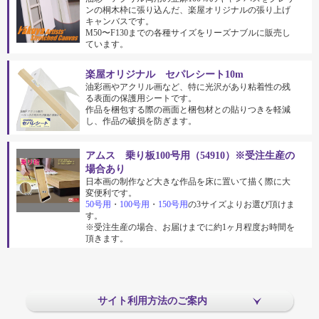
ンの桐木枠に張り込んだ、楽屋オリジナルの張り上げ
キャンバスです。
M50〜F130までの各種サイズをリーズナブルに販売し
ています。
楽屋オリジナル セパレシート10m
油彩画やアクリル画など、特に光沢があり粘着性の残
る表面の保護用シートです。
作品を梱包する際の画面と梱包材との貼りつきを軽減
し、作品の破損を防ぎます。
アムス 乗り板100号用（54910）※受注生産の
場合あり
日本画の制作など大きな作品を床に置いて描く際に大
変便利です。
50号用
・
100号用
・
150号用
の3サイズよりお選び頂けま
す。
※受注生産の場合、お届けまでに約1ヶ月程度お時間を
頂きます。
サイト利用方法のご案内