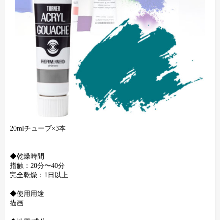
20mlチューブ×3本
◆乾燥時間
指触：20分〜40分
完全乾燥：1日以上
◆使用用途
描画