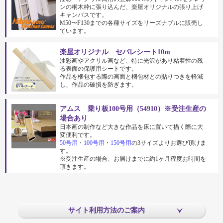
ンの桐木枠に張り込んだ、楽屋オリジナルの張り上げ
キャンバスです。
M50〜F130までの各種サイズをリーズナブルに販売し
ています。
楽屋オリジナル セパレシート10m
油彩画やアクリル画など、特に光沢があり粘着性の残
る表面の保護用シートです。
作品を梱包する際の画面と梱包材との貼りつきを軽減
し、作品の破損を防ぎます。
アムス 乗り板100号用（54910）※受注生産の
場合あり
日本画の制作など大きな作品を床に置いて描く際に大
変便利です。
50号用
・
100号用
・
150号用
の3サイズよりお選び頂けま
す。
※受注生産の場合、お届けまでに約1ヶ月程度お時間を
頂きます。
サイト利用方法のご案内