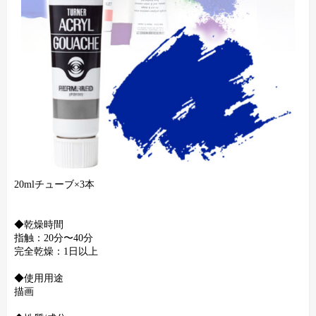
20mlチューブ×3本
◆乾燥時間
指触：20分〜40分
完全乾燥：1日以上
◆使用用途
描画