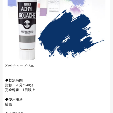
20mlチューブ×3本
◆乾燥時間
指触：20分〜40分
完全乾燥：1日以上
◆使用用途
描画