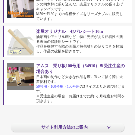
ンの桐木枠に張り込んだ、楽屋オリジナルの張り上げ
キャンバスです。
M50〜F130までの各種サイズをリーズナブルに販売し
ています。
楽屋オリジナル セパレシート10m
油彩画やアクリル画など、特に光沢があり粘着性の残
る表面の保護用シートです。
作品を梱包する際の画面と梱包材との貼りつきを軽減
し、作品の破損を防ぎます。
アムス 乗り板100号用（54910）※受注生産の
場合あり
日本画の制作など大きな作品を床に置いて描く際に大
変便利です。
50号用
・
100号用
・
150号用
の3サイズよりお選び頂けま
す。
※受注生産の場合、お届けまでに約1ヶ月程度お時間を
頂きます。
サイト利用方法のご案内