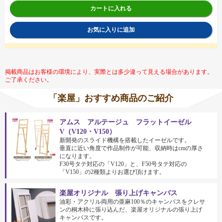
カートに入れる
お気に入りに追加
掲載商品はお客様の環境により、実際とは多少違って見える場合があります。
ご了承ください。
「楽屋」おすすめ商品のご紹介
アムス アルテージュ フラットイーゼル
V（V120・V150）
新開発のスライド機構を搭載したイーゼルです。
垂直に近い角度で作品制作が可能、収納時はcmの厚さ
になります。
F30号タテ対応の「V120」と、F50号タテ対応の
「V150」の2種類よりお選び頂けます。
楽屋オリジナル 張り上げキャンバス
油彩・アクリル両用の亜麻100％のキャンバスをクレサ
ンの桐木枠に張り込んだ、楽屋オリジナルの張り上げ
キャンバスです。