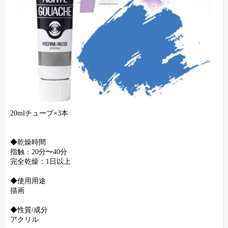
20mlチューブ×3本
◆乾燥時間
指触：20分〜40分
完全乾燥：1日以上
◆使用用途
描画
◆性質/成分
アクリル