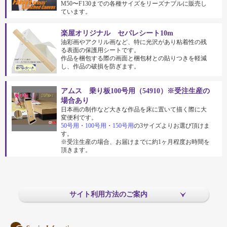
M50〜F130までの各種サイズをリーズナブルに販売し
ています。
楽屋オリジナル セパレシート10m
油彩画やアクリル画など、特に光沢があり粘着性の残
る表面の保護用シートです。
作品を梱包する際の画面と梱包材との貼りつきを軽減
し、作品の破損を防ぎます。
アムス 乗り板100号用（54910）※受注生産の
場合あり
日本画の制作など大きな作品を床に置いて描く際に大
変便利です。
50号用
・
100号用
・
150号用
の3サイズよりお選び頂けま
す。
※受注生産の場合、お届けまでに約1ヶ月程度お時間を
頂きます。
サイト利用方法のご案内