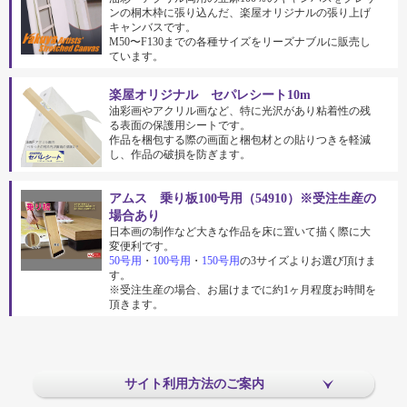
ンの桐木枠に張り込んだ、楽屋オリジナルの張り上げ
キャンバスです。
M50〜F130までの各種サイズをリーズナブルに販売し
ています。
楽屋オリジナル セパレシート10m
油彩画やアクリル画など、特に光沢があり粘着性の残
る表面の保護用シートです。
作品を梱包する際の画面と梱包材との貼りつきを軽減
し、作品の破損を防ぎます。
アムス 乗り板100号用（54910）※受注生産の
場合あり
日本画の制作など大きな作品を床に置いて描く際に大
変便利です。
50号用
・
100号用
・
150号用
の3サイズよりお選び頂けま
す。
※受注生産の場合、お届けまでに約1ヶ月程度お時間を
頂きます。
サイト利用方法のご案内