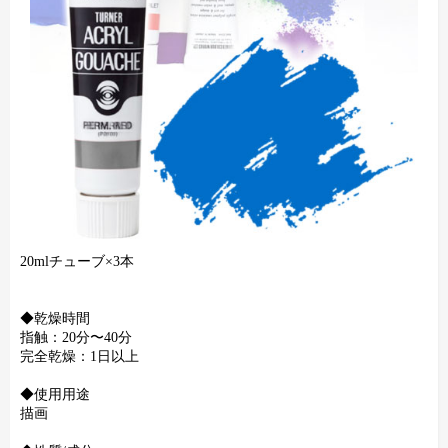
20mlチューブ×3本
◆乾燥時間
指触：20分〜40分
完全乾燥：1日以上
◆使用用途
描画