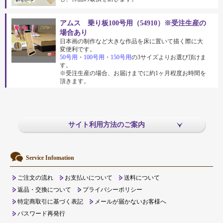
アムス 乗り板100号用（54910）※受注生産の
場合あり
日本画の制作など大きな作品を床に置いて描く際に大
変便利です。
50号用
・
100号用
・
150号用
の3サイズよりお選び頂けま
す。
※受注生産の場合、お届けまでに約1ヶ月程度お時間を
頂きます。
サイト利用方法のご案内
Service Infomation
ご注文の流れ
お支払いについて
送料について
返品・交換について
プライバシーポリシー
特定商取引に基づく表記
メールが届かないお客様へ
パスワード再発行