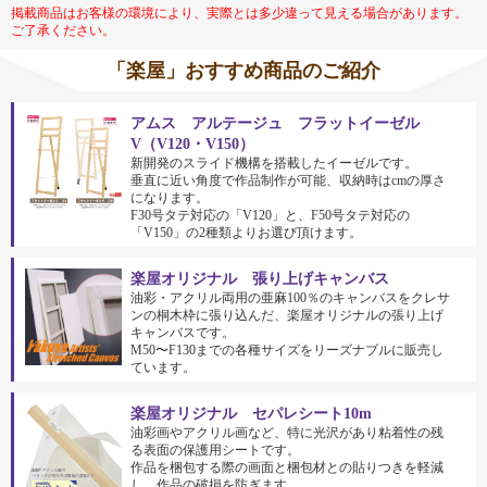
掲載商品はお客様の環境により、実際とは多少違って見える場合があります。
ご了承ください。
「楽屋」おすすめ商品のご紹介
アムス アルテージュ フラットイーゼル
V（V120・V150）
新開発のスライド機構を搭載したイーゼルです。
垂直に近い角度で作品制作が可能、収納時はcmの厚さ
になります。
F30号タテ対応の「V120」と、F50号タテ対応の
「V150」の2種類よりお選び頂けます。
楽屋オリジナル 張り上げキャンバス
油彩・アクリル両用の亜麻100％のキャンバスをクレサ
ンの桐木枠に張り込んだ、楽屋オリジナルの張り上げ
キャンバスです。
M50〜F130までの各種サイズをリーズナブルに販売し
ています。
楽屋オリジナル セパレシート10m
油彩画やアクリル画など、特に光沢があり粘着性の残
る表面の保護用シートです。
作品を梱包する際の画面と梱包材との貼りつきを軽減
し、作品の破損を防ぎます。