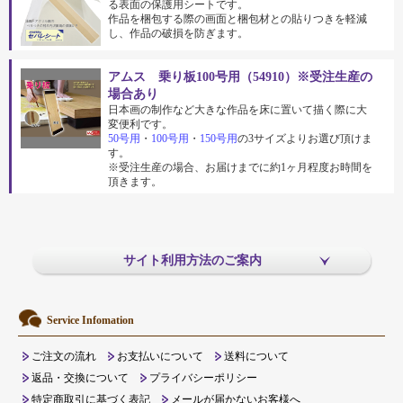
る表面の保護用シートです。
作品を梱包する際の画面と梱包材との貼りつきを軽減
し、作品の破損を防ぎます。
アムス 乗り板100号用（54910）※受注生産の
場合あり
日本画の制作など大きな作品を床に置いて描く際に大
変便利です。
50号用
・
100号用
・
150号用
の3サイズよりお選び頂けま
す。
※受注生産の場合、お届けまでに約1ヶ月程度お時間を
頂きます。
サイト利用方法のご案内
Service Infomation
ご注文の流れ
お支払いについて
送料について
返品・交換について
プライバシーポリシー
特定商取引に基づく表記
メールが届かないお客様へ