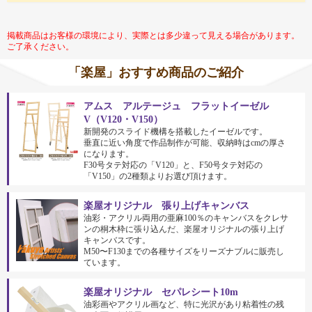
掲載商品はお客様の環境により、実際とは多少違って見える場合があります。
ご了承ください。
「楽屋」おすすめ商品のご紹介
アムス アルテージュ フラットイーゼル
V（V120・V150）
新開発のスライド機構を搭載したイーゼルです。
垂直に近い角度で作品制作が可能、収納時はcmの厚さ
になります。
F30号タテ対応の「V120」と、F50号タテ対応の
「V150」の2種類よりお選び頂けます。
楽屋オリジナル 張り上げキャンバス
油彩・アクリル両用の亜麻100％のキャンバスをクレサ
ンの桐木枠に張り込んだ、楽屋オリジナルの張り上げ
キャンバスです。
M50〜F130までの各種サイズをリーズナブルに販売し
ています。
楽屋オリジナル セパレシート10m
油彩画やアクリル画など、特に光沢があり粘着性の残