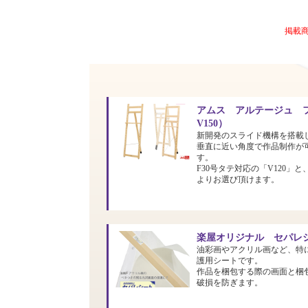
掲載
アムス アルテージュ フ
V150）
新開発のスライド機構を搭載
垂直に近い角度で作品制作が
す。
F30号タテ対応の「V120」と
よりお選び頂けます。
楽屋オリジナル セパレシ
油彩画やアクリル画など、特
護用シートです。
作品を梱包する際の画面と梱
破損を防ぎます。