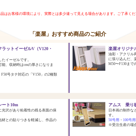
商品はお客様の環境により、実際とは多少違って見える場合があります。ご了承くだ
「楽屋」おすすめ商品のご紹介
ラットイーゼルV（V120・
楽屋オリジナ
油彩・アクリル
に張り込んだ、
したイーゼルです。
M50〜F130
可能、収納時はcmの厚さになりま
、F50号タテ対応の「V150」の2種類
ート10m
アムス 乗り板
に光沢があり粘着性の残る表面の保
日本画の制作な
す。
包材との貼りつきを軽減し、作品の
50号用
・
100号用
※受注生産の場