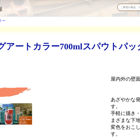
屋
ラー
アートカラー700mlスパウトパッ
屋内外の壁
あざやかな
す。
手軽に描き
まざまな下
変色をおこ
す。