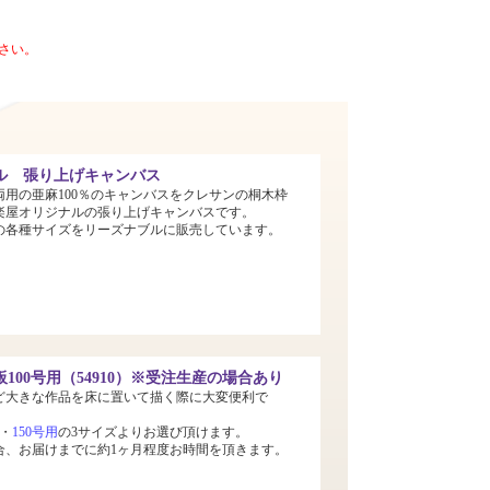
さい。
ル 張り上げキャンバス
両用の亜麻100％のキャンバスをクレサンの桐木枠
楽屋オリジナルの張り上げキャンバスです。
までの各種サイズをリーズナブルに販売しています。
100号用（54910）※受注生産の場合あり
ど大きな作品を床に置いて描く際に大変便利で
・
150号用
の3サイズよりお選び頂けます。
合、お届けまでに約1ヶ月程度お時間を頂きます。