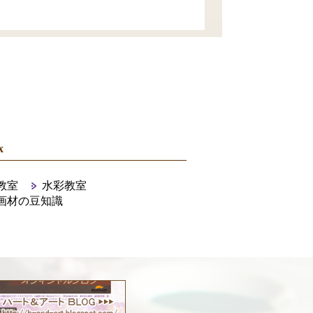
x
教室
水彩教室
画材の豆知識