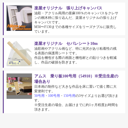
楽屋オリジナル 張り上げキャンバス
油彩・アクリル両用の亜麻100％のキャンバスをクレサ
ンの桐木枠に張り込んだ、楽屋オリジナルの張り上げ
キャンバスです。
M50〜F130までの各種サイズをリーズナブルに販売し
ています。
楽屋オリジナル セパレシート10m
油彩画やアクリル画など、特に光沢があり粘着性の残
る表面の保護用シートです。
作品を梱包する際の画面と梱包材との貼りつきを軽減
し、作品の破損を防ぎます。
アムス 乗り板100号用（54910）※受注生産の
場合あり
日本画の制作など大きな作品を床に置いて描く際に大
変便利です。
50号用
・
100号用
・
150号用
の3サイズよりお選び頂けま
す。
※受注生産の場合、お届けまでに約1ヶ月程度お時間を
頂きます。