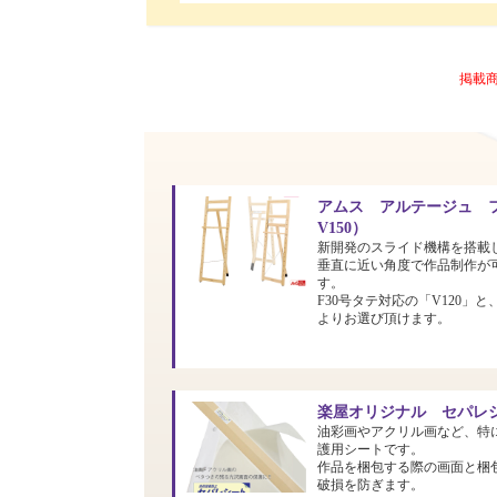
掲載
アムス アルテージュ フ
V150）
新開発のスライド機構を搭載
垂直に近い角度で作品制作が
す。
F30号タテ対応の「V120」と
よりお選び頂けます。
楽屋オリジナル セパレシ
油彩画やアクリル画など、特
護用シートです。
作品を梱包する際の画面と梱
破損を防ぎます。