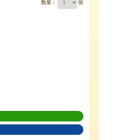
数量：
個