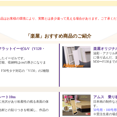
商品はお客様の環境により、実際とは多少違って見える場合があります。ご了承くだ
「楽屋」おすすめ商品のご紹介
ラットイーゼルV（V120・
楽屋オリジナ
油彩・アクリル
に張り込んだ、
したイーゼルです。
M50〜F130
可能、収納時はcmの厚さになりま
、F50号タテ対応の「V150」の2種類
ート10m
アムス 乗り板
に光沢があり粘着性の残る表面の保
日本画の制作な
す。
包材との貼りつきを軽減し、作品の
50号用
・
100号用
※受注生産の場