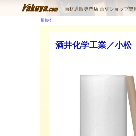
画材通販専門店 画材ショップ楽
梱包材
酒井化学工業／小松