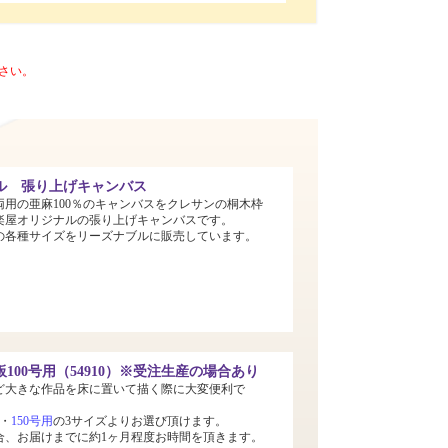
さい。
ル 張り上げキャンバス
両用の亜麻100％のキャンバスをクレサンの桐木枠
楽屋オリジナルの張り上げキャンバスです。
までの各種サイズをリーズナブルに販売しています。
100号用（54910）※受注生産の場合あり
ど大きな作品を床に置いて描く際に大変便利で
・
150号用
の3サイズよりお選び頂けます。
合、お届けまでに約1ヶ月程度お時間を頂きます。