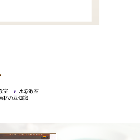
x
教室
水彩教室
画材の豆知識