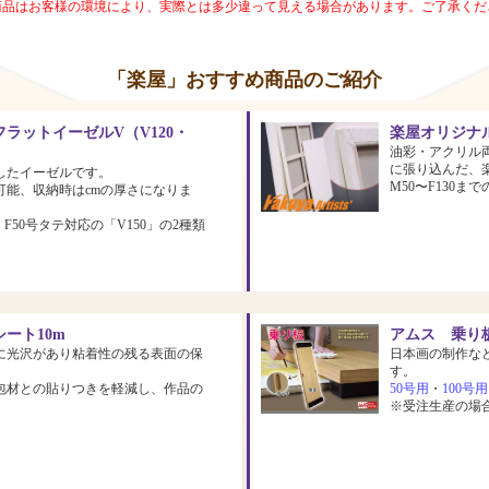
商品はお客様の環境により、実際とは多少違って見える場合があります。ご了承くだ
「楽屋」おすすめ商品のご紹介
ラットイーゼルV（V120・
楽屋オリジナ
油彩・アクリル
に張り込んだ、
したイーゼルです。
M50〜F130
可能、収納時はcmの厚さになりま
、F50号タテ対応の「V150」の2種類
ート10m
アムス 乗り板
に光沢があり粘着性の残る表面の保
日本画の制作な
す。
包材との貼りつきを軽減し、作品の
50号用
・
100号用
※受注生産の場