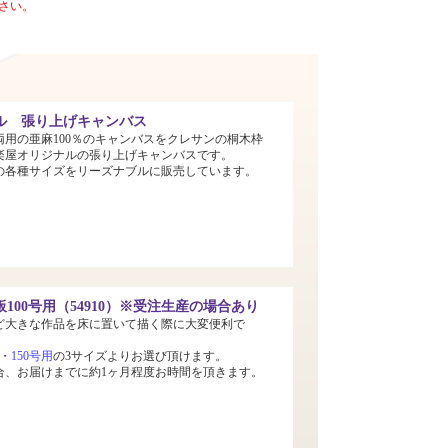
さい。
ル 張り上げキャンバス
両用の亜麻100％のキャンバスをクレサンの桐木枠
楽屋オリジナルの張り上げキャンバスです。
までの各種サイズをリーズナブルに販売しています。
100号用（54910）※受注生産の場合あり
ど大きな作品を床に置いて描く際に大変便利で
・
150号用
の3サイズよりお選び頂けます。
合、お届けまでに約1ヶ月程度お時間を頂きます。