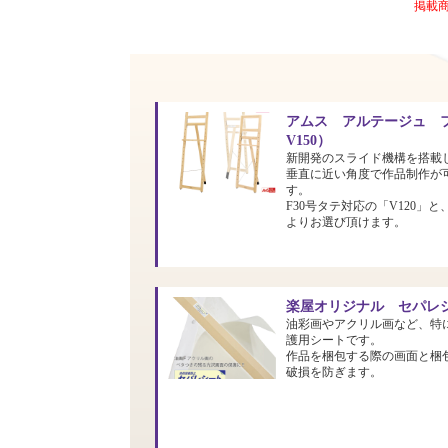
掲載
アムス アルテージュ フ
V150）
新開発のスライド機構を搭載
垂直に近い角度で作品制作が
す。
F30号タテ対応の「V120」と
よりお選び頂けます。
楽屋オリジナル セパレシ
油彩画やアクリル画など、特
護用シートです。
作品を梱包する際の画面と梱
破損を防ぎます。