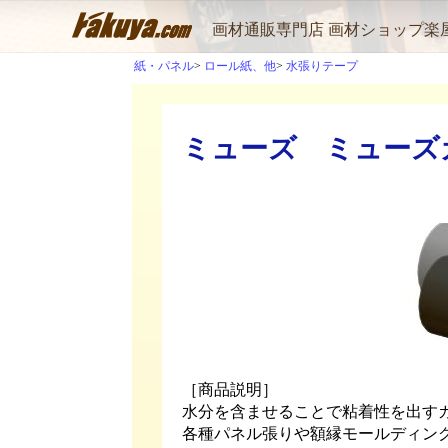
画材通販専門店 画材ショップ楽
紙・パネル
ロール紙、他
水張りテープ
ミューズ ミューズカ
［商品説明］
水分を含ませることで粘着性を出す
各種パネル張りや額縁モールディン