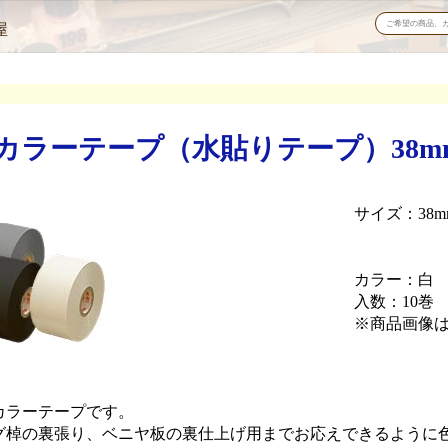
屋
ラーテープ（水貼りテープ）38mm×
サイズ：38mm
カラー：白
入数：10巻
※商品画像
カラーテープです。
グ棹の裏張り、ベニヤ板の裏仕上げ用までお応えできるように