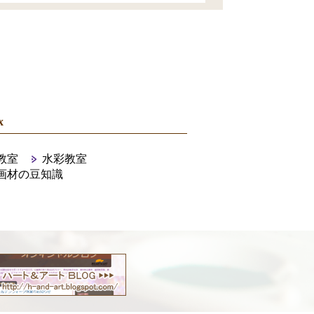
x
教室
水彩教室
画材の豆知識