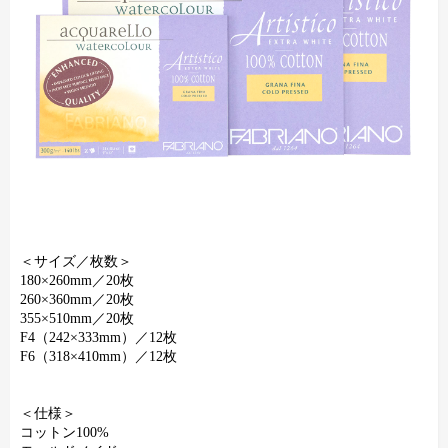
＜サイズ／枚数＞
180×260mm／20枚
260×360mm／20枚
355×510mm／20枚
F4（242×333mm）／12枚
F6（318×410mm）／12枚
＜仕様＞
コットン100%