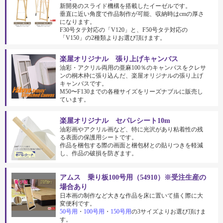
新開発のスライド機構を搭載したイーゼルです。
垂直に近い角度で作品制作が可能、収納時はcmの厚さ
になります。
F30号タテ対応の「V120」と、F50号タテ対応の
「V150」の2種類よりお選び頂けます。
楽屋オリジナル 張り上げキャンバス
油彩・アクリル両用の亜麻100％のキャンバスをクレサ
ンの桐木枠に張り込んだ、楽屋オリジナルの張り上げ
キャンバスです。
M50〜F130までの各種サイズをリーズナブルに販売し
ています。
楽屋オリジナル セパレシート10m
油彩画やアクリル画など、特に光沢があり粘着性の残
る表面の保護用シートです。
作品を梱包する際の画面と梱包材との貼りつきを軽減
し、作品の破損を防ぎます。
アムス 乗り板100号用（54910）※受注生産の
場合あり
日本画の制作など大きな作品を床に置いて描く際に大
変便利です。
50号用
・
100号用
・
150号用
の3サイズよりお選び頂けま
す。