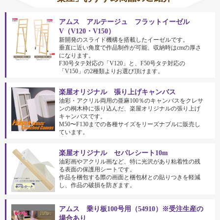
アムス アルテージュ フラットイーゼル
V（V120・V150）
新開発のスライド機構を搭載したイーゼルです。
垂直に近い角度で作品制作が可能、収納時はcmの厚さ
になります。
F30号タテ対応の「V120」と、F50号タテ対応の
「V150」の2種類よりお選び頂けます。
楽屋オリジナル 張り上げキャンバス
油彩・アクリル両用の亜麻100％のキャンバスをクレサ
ンの桐木枠に張り込んだ、楽屋オリジナルの張り上げ
キャンバスです。
M50〜F130までの各種サイズをリーズナブルに販売し
ています。
楽屋オリジナル セパレシート10m
油彩画やアクリル画など、特に光沢があり粘着性の残
る表面の保護用シートです。
作品を梱包する際の画面と梱包材との貼りつきを軽減
し、作品の破損を防ぎます。
アムス 乗り板100号用（54910）※受注生産の
場合あり