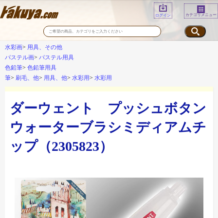
カテゴリメニュー
ログイン
水彩画
用具、その他
パステル画
パステル用具
色鉛筆
色鉛筆用具
筆
刷毛、他
用具、他
水彩用
水彩用
ダーウェント プッシュボタン
ウォーターブラシミディアムチ
ップ（2305823）