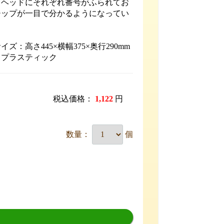
プヘッドにそれぞれ番号がふられてお
チップが一目で分かるようになってい
ズ：高さ445×横幅375×奥行290mm
：プラスティック
税込価格：
1,122
円
数量：
個