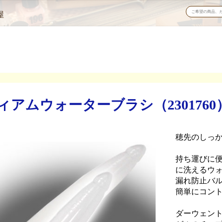
屋
アムウォーターブラシ（2301760
穂先のしっ
持ち運びに
に洗えるウ
漏れ防止バ
簡単にコン
ダーウェン