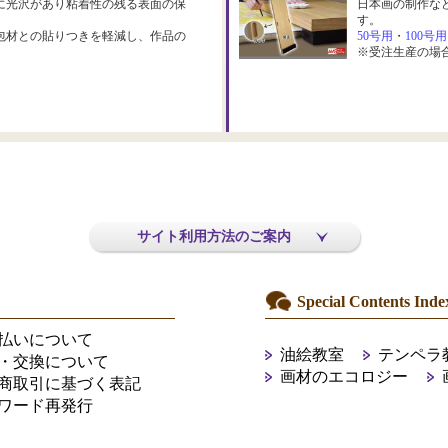
に光沢があり粘着性の残る表面の保
日本画の制作な
す。
包材との貼りつきを軽減し、作品の
50号用
・
100号用
※受注生産の場
サイト利用方法のご案内
Special Contents Inde
払いについて
油絵教室
テンペラ
・交換について
画材のエコロジー
商取引に基づく表記
ワード再発行