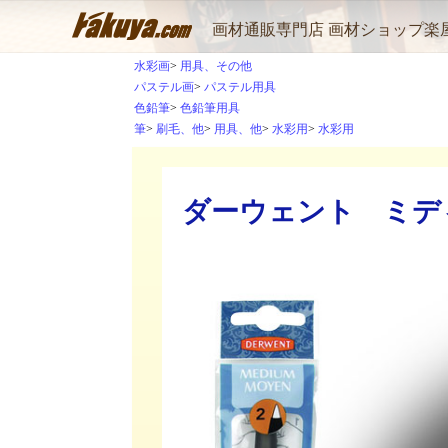
画材通販専門店 画材ショップ楽
水彩画
用具、その他
パステル画
パステル用具
色鉛筆
色鉛筆用具
筆
刷毛、他
用具、他
水彩用
水彩用
ダーウェント ミディ