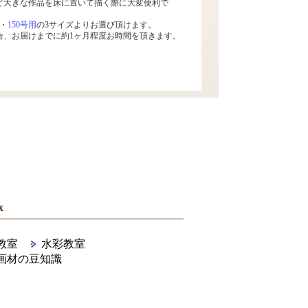
ど大きな作品を床に置いて描く際に大変便利で
・
150号用
の3サイズよりお選び頂けます。
合、お届けまでに約1ヶ月程度お時間を頂きます。
x
教室
水彩教室
画材の豆知識