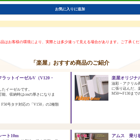
お気に入りに追加
商品はお客様の環境により、実際とは多少違って見える場合があります。ご了承くだ
「楽屋」おすすめ商品のご紹介
ラットイーゼルV（V120・
楽屋オリジナ
油彩・アクリル
に張り込んだ、
したイーゼルです。
M50〜F130
可能、収納時はcmの厚さになりま
、F50号タテ対応の「V150」の2種類
ート10m
アムス 乗り板