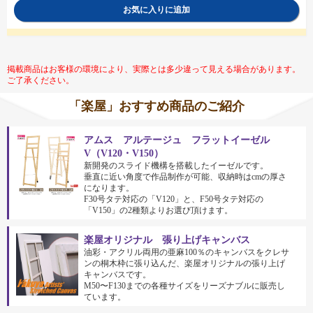
お気に入りに追加
掲載商品はお客様の環境により、実際とは多少違って見える場合があります。
ご了承ください。
「楽屋」おすすめ商品のご紹介
アムス アルテージュ フラットイーゼル
V（V120・V150）
新開発のスライド機構を搭載したイーゼルです。
垂直に近い角度で作品制作が可能、収納時はcmの厚さ
になります。
F30号タテ対応の「V120」と、F50号タテ対応の
「V150」の2種類よりお選び頂けます。
楽屋オリジナル 張り上げキャンバス
油彩・アクリル両用の亜麻100％のキャンバスをクレサ
ンの桐木枠に張り込んだ、楽屋オリジナルの張り上げ
キャンバスです。
M50〜F130までの各種サイズをリーズナブルに販売し
ています。