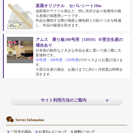
楽屋オリジナル セパレシート10m
油彩画やアクリル画など、特に光沢があり粘着性の残
る表面の保護用シートです。
作品を梱包する際の画面と梱包材との貼りつきを軽減
し、作品の破損を防ぎます。
アムス 乗り板100号用（54910）※受注生産の
場合あり
日本画の制作など大きな作品を床に置いて描く際に大
変便利です。
50号用
・
100号用
・
150号用
の3サイズよりお選び頂けま
す。
※受注生産の場合、お届けまでに約1ヶ月程度お時間を
頂きます。
サイト利用方法のご案内
Service Infomation
ご注文の流れ
お支払いについて
送料について