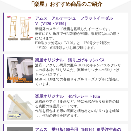
「楽屋」おすすめ商品のご紹介
アムス アルテージュ フラットイーゼル
V（V120・V150）
新開発のスライド機構を搭載したイーゼルです。
垂直に近い角度で作品制作が可能、収納時はcmの厚さ
になります。
F30号タテ対応の「V120」と、F50号タテ対応の
「V150」の2種類よりお選び頂けます。
楽屋オリジナル 張り上げキャンバス
油彩・アクリル両用の亜麻100％のキャンバスをクレサ
ンの桐木枠に張り込んだ、楽屋オリジナルの張り上げ
キャンバスです。
M50〜F130までの各種サイズをリーズナブルに販売し
ています。
楽屋オリジナル セパレシート10m
油彩画やアクリル画など、特に光沢があり粘着性の残
る表面の保護用シートです。
作品を梱包する際の画面と梱包材との貼りつきを軽減
し、作品の破損を防ぎます。
アムス 乗り板100号用（54910）※受注生産の