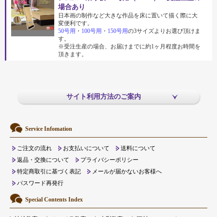
場合あり
日本画の制作など大きな作品を床に置いて描く際に大
変便利です。
50号用
・
100号用
・
150号用
の3サイズよりお選び頂けま
す。
※受注生産の場合、お届けまでに約1ヶ月程度お時間を
頂きます。
サイト利用方法のご案内
Service Infomation
ご注文の流れ
お支払いについて
送料について
返品・交換について
プライバシーポリシー
特定商取引に基づく表記
メールが届かないお客様へ
パスワード再発行
Special Contents Index