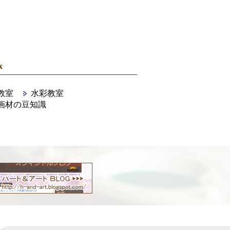
x
教室
水彩教室
画材の豆知識