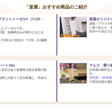
「楽屋」おすすめ商品のご紹介
ラットイーゼルV（V120・
楽屋オリジナ
油彩・アクリル
に張り込んだ、
したイーゼルです。
M50〜F130
可能、収納時はcmの厚さになりま
、F50号タテ対応の「V150」の2種類
ート10m
アムス 乗り板
に光沢があり粘着性の残る表面の保
日本画の制作な
す。
包材との貼りつきを軽減し、作品の
50号用
・
100号用
※受注生産の場