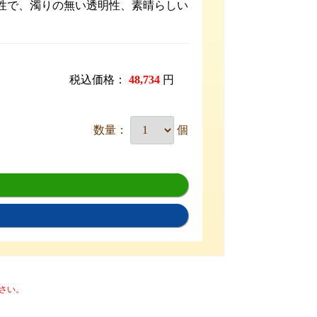
溶性で、濁りの無い透明性、素晴らしい
税込価格：
48,734
円
数量：
個
さい。