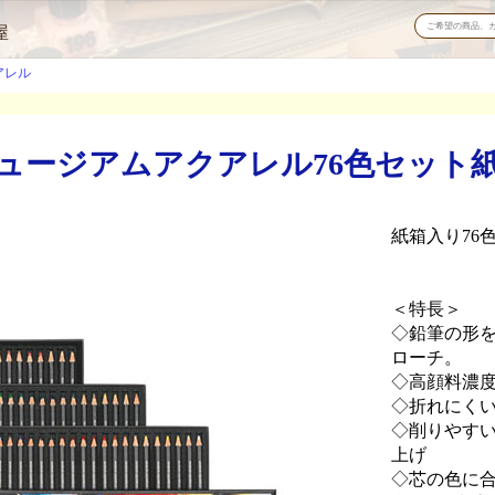
屋
アレル
ージアムアクアレル76色セット紙箱入
紙箱入り76
＜特長＞
◇鉛筆の形
ローチ。
◇高顔料濃
◇折れにくい
◇削りやす
上げ
◇芯の色に