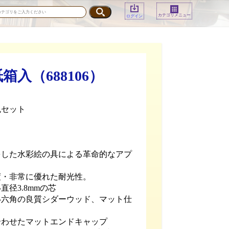
カテゴリメニュー
ログイン
（688106）
色セット
をした水彩絵の具による革命的なアプ
度・非常に優れた耐光性。
直径3.8mmの芯
い六角の良質シダーウッド、マット仕
合わせたマットエンドキャップ