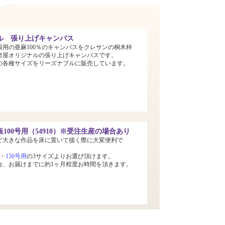
ル 張り上げキャンバス
両用の亜麻100％のキャンバスをクレサンの桐木枠
楽屋オリジナルの張り上げキャンバスです。
までの各種サイズをリーズナブルに販売しています。
100号用（54910）※受注生産の場合あり
ど大きな作品を床に置いて描く際に大変便利で
・
150号用
の3サイズよりお選び頂けます。
合、お届けまでに約1ヶ月程度お時間を頂きます。