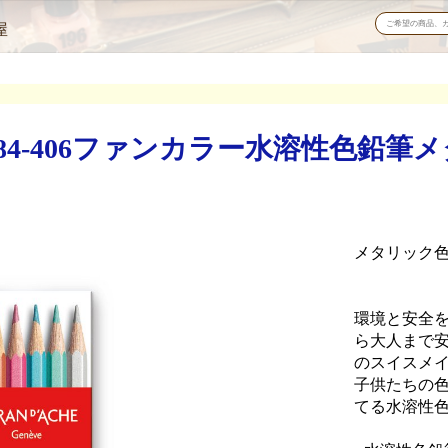
屋
84-406ファンカラー水溶性色鉛筆
メタリック色
環境と安全
ら大人まで
のスイスメ
子供たちの
てる水溶性