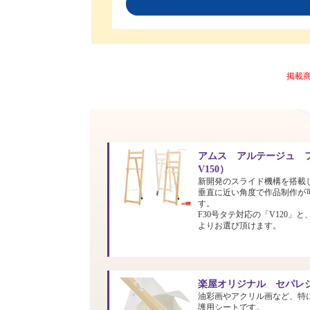
掲載
アムス アルテージュ フ
V150）
新開発のスライド機構を搭載
垂直に近い角度で作品制作が
す。
F30号タテ対応の「V120」と
よりお選び頂けます。
楽屋オリジナル セパレシ
油彩画やアクリル画など、特
護用シートです。