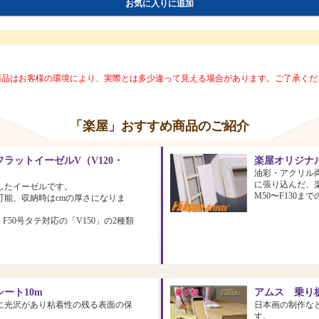
お気に入りに追加
商品はお客様の環境により、実際とは多少違って見える場合があります。ご了承くだ
「楽屋」おすすめ商品のご紹介
ラットイーゼルV（V120・
楽屋オリジナ
油彩・アクリル
に張り込んだ、
したイーゼルです。
M50〜F130
可能、収納時はcmの厚さになりま
、F50号タテ対応の「V150」の2種類
ート10m
アムス 乗り板
に光沢があり粘着性の残る表面の保
日本画の制作な
す。