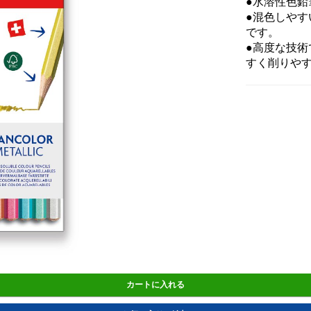
●水溶性色鉛
●混色しや
です。
●高度な技
すく削りや
カートに入れる