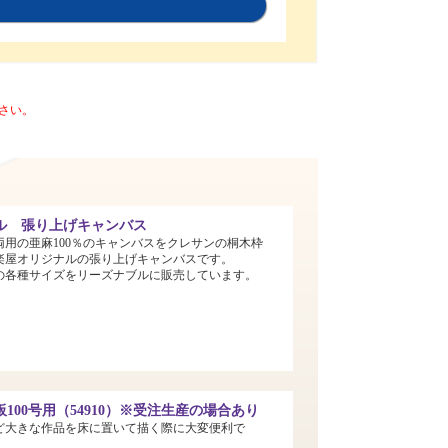
さい。
ル 張り上げキャンバス
両用の亜麻100％のキャンバスをクレサンの桐木枠
楽屋オリジナルの張り上げキャンバスです。
までの各種サイズをリーズナブルに販売しています。
100号用（54910）※受注生産の場合あり
ど大きな作品を床に置いて描く際に大変便利で