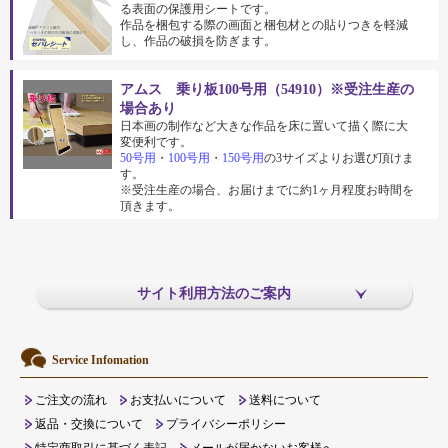
る表面の保護用シートです。
作品を梱包する際の画面と梱包材との貼りつきを軽減
し、作品の破損を防ぎます。
アムス 乗り板100号用（54910）※受注生産の
場合あり
日本画の制作など大きな作品を床に置いて描く際に大
変便利です。
50号用
・
100号用
・
150号用
の3サイズよりお選び頂けま
す。
※受注生産の場合、お届けまでに約1ヶ月程度お時間を
頂きます。
サイト利用方法のご案内
Service Infomation
ご注文の流れ
お支払いについて
送料について
返品・交換について
プライバシーポリシー