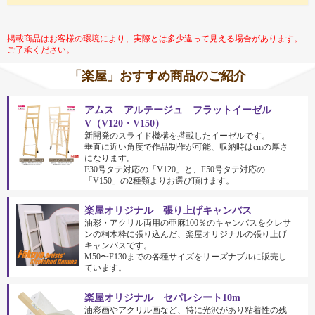
掲載商品はお客様の環境により、実際とは多少違って見える場合があります。
ご了承ください。
「楽屋」おすすめ商品のご紹介
アムス アルテージュ フラットイーゼル
V（V120・V150）
新開発のスライド機構を搭載したイーゼルです。
垂直に近い角度で作品制作が可能、収納時はcmの厚さ
になります。
F30号タテ対応の「V120」と、F50号タテ対応の
「V150」の2種類よりお選び頂けます。
楽屋オリジナル 張り上げキャンバス
油彩・アクリル両用の亜麻100％のキャンバスをクレサ
ンの桐木枠に張り込んだ、楽屋オリジナルの張り上げ
キャンバスです。
M50〜F130までの各種サイズをリーズナブルに販売し
ています。
楽屋オリジナル セパレシート10m
油彩画やアクリル画など、特に光沢があり粘着性の残