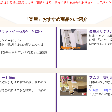
商品はお客様の環境により、実際とは多少違って見える場合があります。ご了承くだ
「楽屋」おすすめ商品のご紹介
ラットイーゼルV（V120・
楽屋オリジナ
油彩・アクリル
に張り込んだ、
したイーゼルです。
M50〜F130
可能、収納時はcmの厚さになりま
、F50号タテ対応の「V150」の2種類
ート10m
アムス 乗り板
に光沢があり粘着性の残る表面の保
日本画の制作な
す。
包材との貼りつきを軽減し、作品の
50号用
・
100号用
※受注生産の場