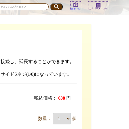
カテゴリメニュー
ログイン
を接続し、延長することができます。
サイドSネジ(1/8)になっています。
税込価格：
638
円
数量：
個