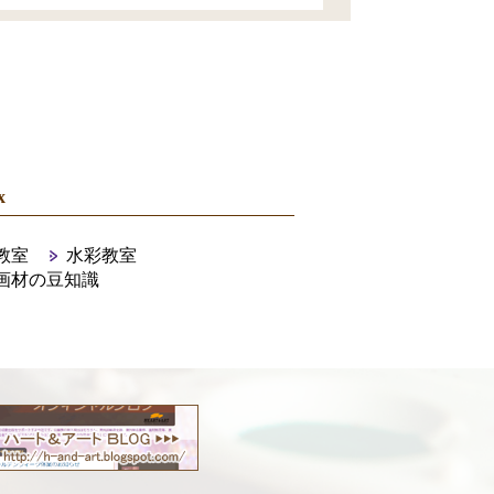
x
教室
水彩教室
画材の豆知識