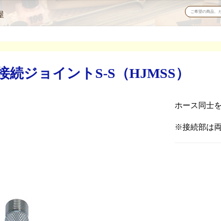
屋
続ジョイントS-S（HJMSS）
ホース同士
※接続部は両