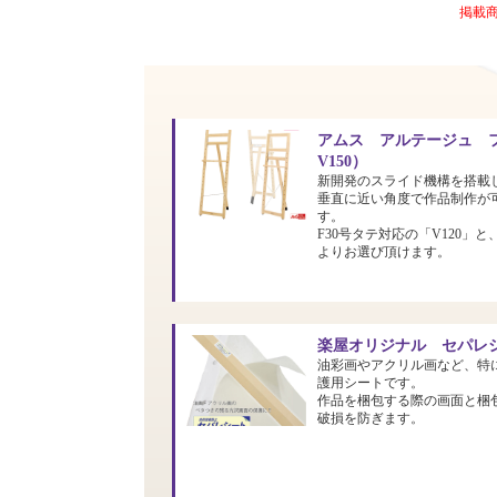
掲載
アムス アルテージュ フ
V150）
新開発のスライド機構を搭載
垂直に近い角度で作品制作が
す。
F30号タテ対応の「V120」と
よりお選び頂けます。
楽屋オリジナル セパレシ
油彩画やアクリル画など、特
護用シートです。
作品を梱包する際の画面と梱
破損を防ぎます。