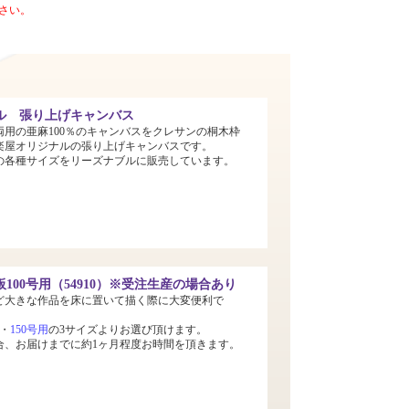
さい。
ル 張り上げキャンバス
両用の亜麻100％のキャンバスをクレサンの桐木枠
楽屋オリジナルの張り上げキャンバスです。
までの各種サイズをリーズナブルに販売しています。
100号用（54910）※受注生産の場合あり
ど大きな作品を床に置いて描く際に大変便利で
・
150号用
の3サイズよりお選び頂けます。
合、お届けまでに約1ヶ月程度お時間を頂きます。