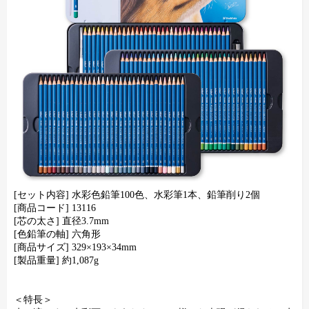
[セット内容] 水彩色鉛筆100色、水彩筆1本、鉛筆削り2個
[商品コード] 13116
[芯の太さ] 直径3.7mm
[色鉛筆の軸] 六角形
[商品サイズ] 329×193×34mm
[製品重量] 約1,087g
＜特長＞