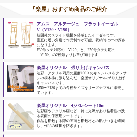
「楽屋」おすすめ商品のご紹介
アムス アルテージュ フラットイーゼル
V（V120・V150）
新開発のスライド機構を搭載したイーゼルです。
垂直に近い角度で作品制作が可能、収納時はcmの厚さ
になります。
F30号タテ対応の「V120」と、F50号タテ対応の
「V150」の2種類よりお選び頂けます。
楽屋オリジナル 張り上げキャンバス
油彩・アクリル両用の亜麻100％のキャンバスをクレサ
ンの桐木枠に張り込んだ、楽屋オリジナルの張り上げ
キャンバスです。
M50〜F130までの各種サイズをリーズナブルに販売し
ています。
楽屋オリジナル セパレシート10m
油彩画やアクリル画など、特に光沢があり粘着性の残
る表面の保護用シートです。
作品を梱包する際の画面と梱包材との貼りつきを軽減
し、作品の破損を防ぎます。