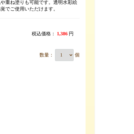
色や重ね塗りも可能です。透明水彩絵
感覚でご使用いただけます。
税込価格：
1,386
円
数量：
個