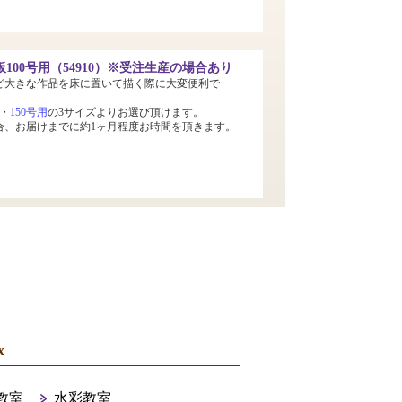
100号用（54910）※受注生産の場合あり
ど大きな作品を床に置いて描く際に大変便利で
・
150号用
の3サイズよりお選び頂けます。
合、お届けまでに約1ヶ月程度お時間を頂きます。
x
教室
水彩教室