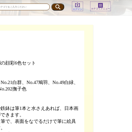
カテゴリメニュー
ログイン
の顔彩6色セット
No.21白群、No.47鳩羽、No.49白緑、
No.202撫子色
鉄鉢は筆1本と水さえあれば、日本画
ができます。
た筆で、表面をなでるだけで筆に絵具
す。