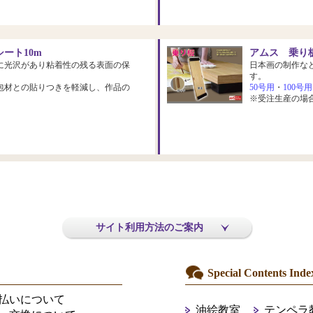
ート10m
アムス 乗り板
に光沢があり粘着性の残る表面の保
日本画の制作な
す。
包材との貼りつきを軽減し、作品の
50号用
・
100号用
※受注生産の場
サイト利用方法のご案内
Special Contents Inde
払いについて
油絵教室
テンペラ