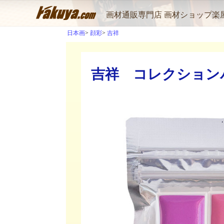
画材通販専門店 画材ショップ楽
日本画
顔彩
吉祥
吉祥 コレクションパ