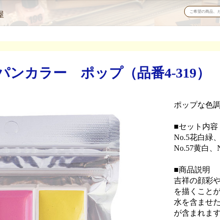
屋
ンカラー ポップ（品番4-319）
ポップな色調
■セット内容
No.5花白緑、
No.57黄白、
■商品説明
吉祥の顔彩や
を描くこと
水を含ませ
が含まれま