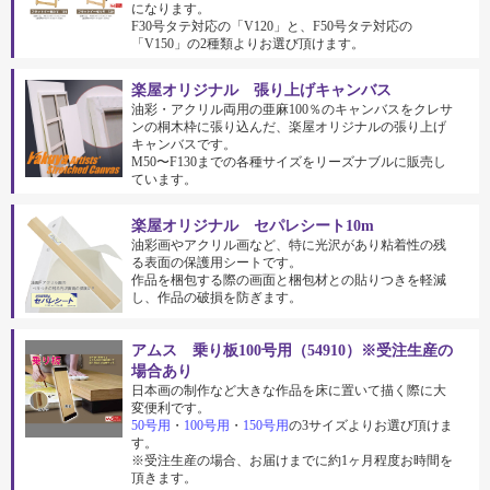
になります。
F30号タテ対応の「V120」と、F50号タテ対応の
「V150」の2種類よりお選び頂けます。
楽屋オリジナル 張り上げキャンバス
油彩・アクリル両用の亜麻100％のキャンバスをクレサ
ンの桐木枠に張り込んだ、楽屋オリジナルの張り上げ
キャンバスです。
M50〜F130までの各種サイズをリーズナブルに販売し
ています。
楽屋オリジナル セパレシート10m
油彩画やアクリル画など、特に光沢があり粘着性の残
る表面の保護用シートです。
作品を梱包する際の画面と梱包材との貼りつきを軽減
し、作品の破損を防ぎます。
アムス 乗り板100号用（54910）※受注生産の
場合あり
日本画の制作など大きな作品を床に置いて描く際に大
変便利です。
50号用
・
100号用
・
150号用
の3サイズよりお選び頂けま
す。
※受注生産の場合、お届けまでに約1ヶ月程度お時間を
頂きます。