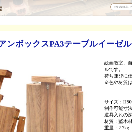
屋
ンボックスPA3テーブルイーゼル（1
絵画教室、
ルです。
持ち運びに
※色や材質
サイズ：H500
制作可能寸法
道具入れの深
材質：堅木
重量：2.7kg