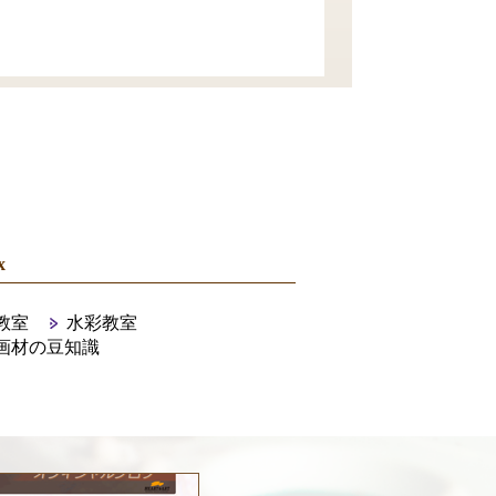
x
教室
水彩教室
画材の豆知識