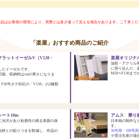
商品はお客様の環境により、実際とは多少違って見える場合があります。ご了承くだ
「楽屋」おすすめ商品のご紹介
ラットイーゼルV（V120・
楽屋オリジナ
油彩・アクリル
に張り込んだ、
したイーゼルです。
M50〜F130
可能、収納時はcmの厚さになりま
、F50号タテ対応の「V150」の2種類
ート10m
アムス 乗り板
に光沢があり粘着性の残る表面の保
日本画の制作な
す。
包材との貼りつきを軽減し、作品の
50号用
・
100号用
※受注生産の場