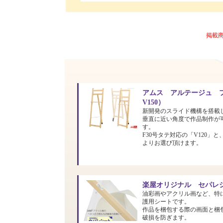
掲載
アムス アルテージュ フ
V150）
新開発のスライド機構を搭載
垂直に近い角度で作品制作が
す。
F30号タテ対応の「V120」と
よりお選び頂けます。
楽屋オリジナル セパレシ
油彩画やアクリル画など、特
護用シートです。
作品を梱包する際の画面と梱
破損を防ぎます。