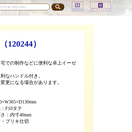
カテゴリメニュー
ログイン
20244）
自宅での制作などに便利な卓上イーゼ
便利なハンドル付き。
は変更になる場合があります。
×W365×D130mm
：F10タテ
さ：内寸40mm
材・ブリキ仕切