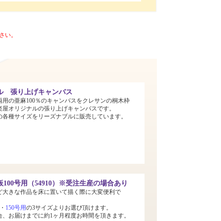
さい。
ル 張り上げキャンバス
両用の亜麻100％のキャンバスをクレサンの桐木枠
楽屋オリジナルの張り上げキャンバスです。
までの各種サイズをリーズナブルに販売しています。
100号用（54910）※受注生産の場合あり
ど大きな作品を床に置いて描く際に大変便利で
・
150号用
の3サイズよりお選び頂けます。
合、お届けまでに約1ヶ月程度お時間を頂きます。