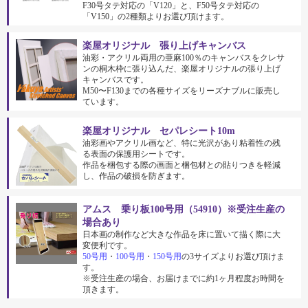
F30号タテ対応の「V120」と、F50号タテ対応の
「V150」の2種類よりお選び頂けます。
楽屋オリジナル 張り上げキャンバス
油彩・アクリル両用の亜麻100％のキャンバスをクレサ
ンの桐木枠に張り込んだ、楽屋オリジナルの張り上げ
キャンバスです。
M50〜F130までの各種サイズをリーズナブルに販売し
ています。
楽屋オリジナル セパレシート10m
油彩画やアクリル画など、特に光沢があり粘着性の残
る表面の保護用シートです。
作品を梱包する際の画面と梱包材との貼りつきを軽減
し、作品の破損を防ぎます。
アムス 乗り板100号用（54910）※受注生産の
場合あり
日本画の制作など大きな作品を床に置いて描く際に大
変便利です。
50号用
・
100号用
・
150号用
の3サイズよりお選び頂けま
す。
※受注生産の場合、お届けまでに約1ヶ月程度お時間を
頂きます。