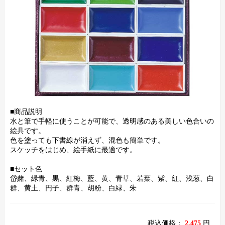
■商品説明
水と筆で手軽に使うことが可能で、透明感のある美しい色合いの
絵具です。
色を塗っても下書線が消えず、混色も簡単です。
スケッチをはじめ、絵手紙に最適です。
■セット色
岱赭、緑青、黒、紅梅、藍、黄、青草、若葉、紫、紅、浅葱、白
群、黄土、円子、群青、胡粉、白緑、朱
税込価格：
2,475
円