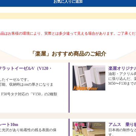
お気に入りに追加
商品はお客様の環境により、実際とは多少違って見える場合があります。ご了承くだ
「楽屋」おすすめ商品のご紹介
ラットイーゼルV（V120・
楽屋オリジナ
油彩・アクリル
に張り込んだ、
したイーゼルです。
M50〜F130
可能、収納時はcmの厚さになりま
、F50号タテ対応の「V150」の2種類
ート10m
アムス 乗り板
に光沢があり粘着性の残る表面の保
日本画の制作な
す。