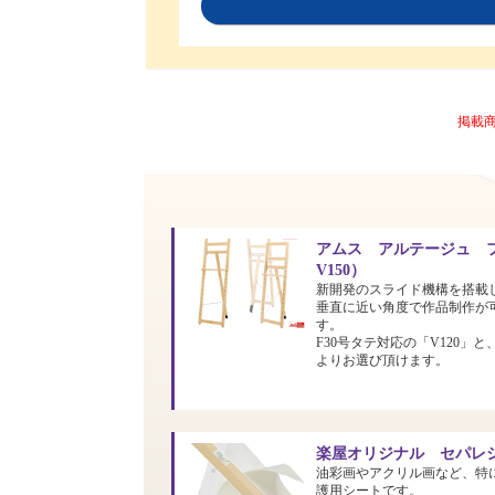
掲載
アムス アルテージュ フ
V150）
新開発のスライド機構を搭載
垂直に近い角度で作品制作が
す。
F30号タテ対応の「V120」と
よりお選び頂けます。
楽屋オリジナル セパレシ
油彩画やアクリル画など、特
護用シートです。