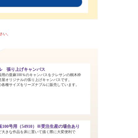
さい。
ル 張り上げキャンバス
両用の亜麻100％のキャンバスをクレサンの桐木枠
楽屋オリジナルの張り上げキャンバスです。
までの各種サイズをリーズナブルに販売しています。
100号用（54910）※受注生産の場合あり
ど大きな作品を床に置いて描く際に大変便利で