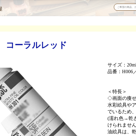
屋
 コーラルレッド
サイズ：20m
品番：H006／
＜特長＞
◇画面の痩
水彩絵具や
でいるため
(濡れ色→乾
けられませ
油絵具は、