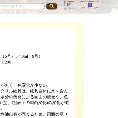
カテゴリメニュー
ログイン
l（6号）／40ml（9号）
H206
せが無く、色変化が少ない。
アクリル絵具は、絵具自体に水を含ん
、水分の蒸発による画面の痩せや、色
き色)、艶(表面の凹凸変化)の変化が避
ん。
乾性油自身が固まるため、画面の痩せ