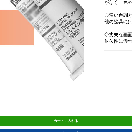
がなく、色
◇深い色調
他の絵具に
◇丈夫な画
耐久性に優
カートに入れる