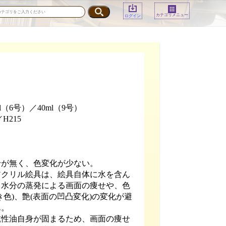
カテゴリメニュー
ログイン
l（6号）／40ml（9号）
H215
せが無く、色変化が少ない。
アクリル絵具は、絵具自体に水を含ん
、水分の蒸発による画面の痩せや、色
き色)、艶(表面の凹凸変化)の変化が避
ん。
乾性油自身が固まるため、画面の痩せ