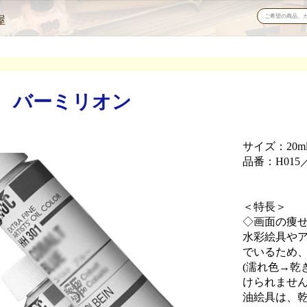
屋
 バーミリオン
サイズ：20m
品番：H015／
＜特長＞
◇画面の痩
水彩絵具や
でいるため
(濡れ色→乾
けられませ
油絵具は、