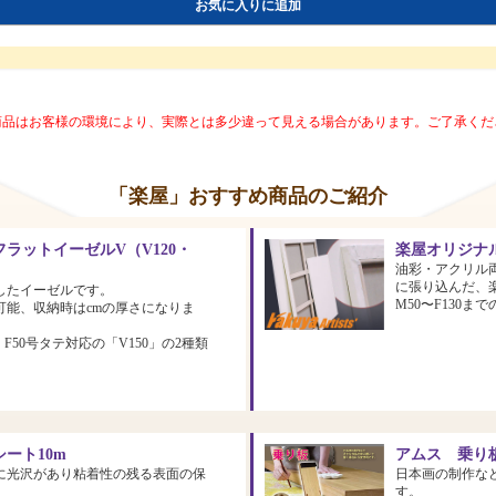
お気に入りに追加
商品はお客様の環境により、実際とは多少違って見える場合があります。ご了承くだ
「楽屋」おすすめ商品のご紹介
ラットイーゼルV（V120・
楽屋オリジナ
油彩・アクリル
に張り込んだ、
したイーゼルです。
M50〜F130
可能、収納時はcmの厚さになりま
、F50号タテ対応の「V150」の2種類
ート10m
アムス 乗り板
に光沢があり粘着性の残る表面の保
日本画の制作な
す。