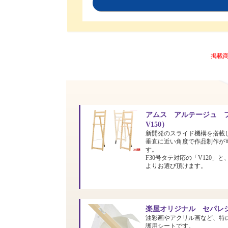
掲載
アムス アルテージュ フ
V150）
新開発のスライド機構を搭載
垂直に近い角度で作品制作が
す。
F30号タテ対応の「V120」と
よりお選び頂けます。
楽屋オリジナル セパレシ
油彩画やアクリル画など、特
護用シートです。