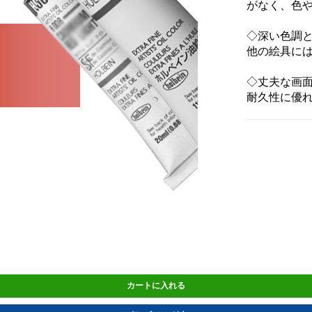
がなく、色
◇深い色調
他の絵具に
◇丈夫な画
耐久性に優
カートに入れる