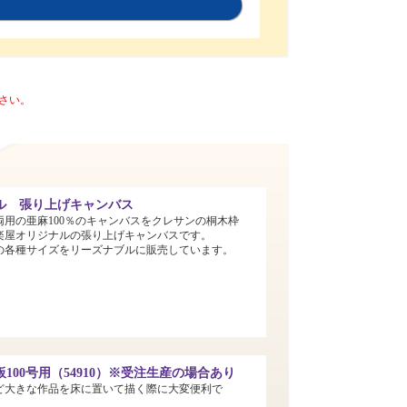
さい。
ル 張り上げキャンバス
両用の亜麻100％のキャンバスをクレサンの桐木枠
楽屋オリジナルの張り上げキャンバスです。
までの各種サイズをリーズナブルに販売しています。
100号用（54910）※受注生産の場合あり
ど大きな作品を床に置いて描く際に大変便利で