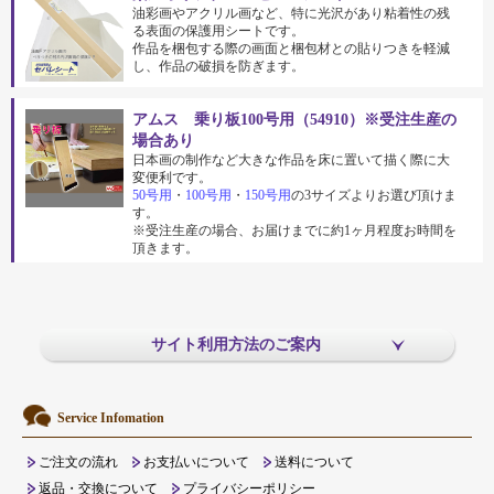
油彩画やアクリル画など、特に光沢があり粘着性の残
る表面の保護用シートです。
作品を梱包する際の画面と梱包材との貼りつきを軽減
し、作品の破損を防ぎます。
アムス 乗り板100号用（54910）※受注生産の
場合あり
日本画の制作など大きな作品を床に置いて描く際に大
変便利です。
50号用
・
100号用
・
150号用
の3サイズよりお選び頂けま
す。
※受注生産の場合、お届けまでに約1ヶ月程度お時間を
頂きます。
サイト利用方法のご案内
Service Infomation
ご注文の流れ
お支払いについて
送料について
返品・交換について
プライバシーポリシー