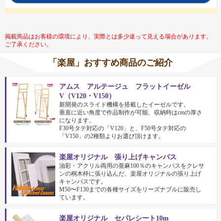
掲載商品はお客様の環境により、実際とは多少違って見える場合があります。
ご了承ください。
「楽屋」おすすめ商品のご紹介
アムス アルテージュ フラットイーゼル
V（V120・V150）
新開発のスライド機構を搭載したイーゼルです。
垂直に近い角度で作品制作が可能、収納時はcmの厚さ
になります。
F30号タテ対応の「V120」と、F50号タテ対応の
「V150」の2種類よりお選び頂けます。
楽屋オリジナル 張り上げキャンバス
油彩・アクリル両用の亜麻100％のキャンバスをクレサ
ンの桐木枠に張り込んだ、楽屋オリジナルの張り上げ
キャンバスです。
M50〜F130までの各種サイズをリーズナブルに販売し
ています。
楽屋オリジナル セパレシート10m