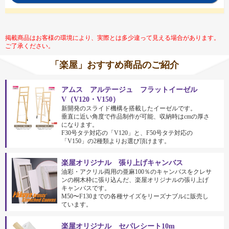
掲載商品はお客様の環境により、実際とは多少違って見える場合があります。
ご了承ください。
「楽屋」おすすめ商品のご紹介
アムス アルテージュ フラットイーゼル
V（V120・V150）
新開発のスライド機構を搭載したイーゼルです。
垂直に近い角度で作品制作が可能、収納時はcmの厚さ
になります。
F30号タテ対応の「V120」と、F50号タテ対応の
「V150」の2種類よりお選び頂けます。
楽屋オリジナル 張り上げキャンバス
油彩・アクリル両用の亜麻100％のキャンバスをクレサ
ンの桐木枠に張り込んだ、楽屋オリジナルの張り上げ
キャンバスです。
M50〜F130までの各種サイズをリーズナブルに販売し
ています。
楽屋オリジナル セパレシート10m