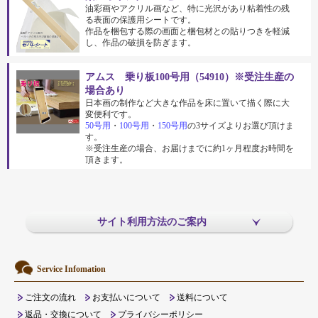
油彩画やアクリル画など、特に光沢があり粘着性の残
る表面の保護用シートです。
作品を梱包する際の画面と梱包材との貼りつきを軽減
し、作品の破損を防ぎます。
アムス 乗り板100号用（54910）※受注生産の
場合あり
日本画の制作など大きな作品を床に置いて描く際に大
変便利です。
50号用
・
100号用
・
150号用
の3サイズよりお選び頂けま
す。
※受注生産の場合、お届けまでに約1ヶ月程度お時間を
頂きます。
サイト利用方法のご案内
Service Infomation
ご注文の流れ
お支払いについて
送料について
返品・交換について
プライバシーポリシー