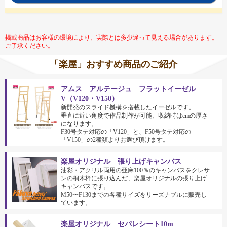
掲載商品はお客様の環境により、実際とは多少違って見える場合があります。
ご了承ください。
「楽屋」おすすめ商品のご紹介
アムス アルテージュ フラットイーゼル
V（V120・V150）
新開発のスライド機構を搭載したイーゼルです。
垂直に近い角度で作品制作が可能、収納時はcmの厚さ
になります。
F30号タテ対応の「V120」と、F50号タテ対応の
「V150」の2種類よりお選び頂けます。
楽屋オリジナル 張り上げキャンバス
油彩・アクリル両用の亜麻100％のキャンバスをクレサ
ンの桐木枠に張り込んだ、楽屋オリジナルの張り上げ
キャンバスです。
M50〜F130までの各種サイズをリーズナブルに販売し
ています。
楽屋オリジナル セパレシート10m