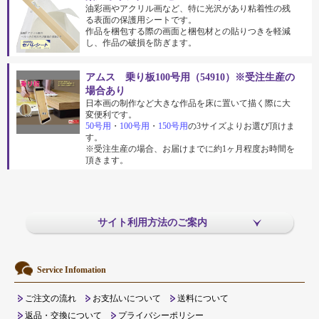
油彩画やアクリル画など、特に光沢があり粘着性の残
る表面の保護用シートです。
作品を梱包する際の画面と梱包材との貼りつきを軽減
し、作品の破損を防ぎます。
アムス 乗り板100号用（54910）※受注生産の
場合あり
日本画の制作など大きな作品を床に置いて描く際に大
変便利です。
50号用
・
100号用
・
150号用
の3サイズよりお選び頂けま
す。
※受注生産の場合、お届けまでに約1ヶ月程度お時間を
頂きます。
サイト利用方法のご案内
Service Infomation
ご注文の流れ
お支払いについて
送料について
返品・交換について
プライバシーポリシー