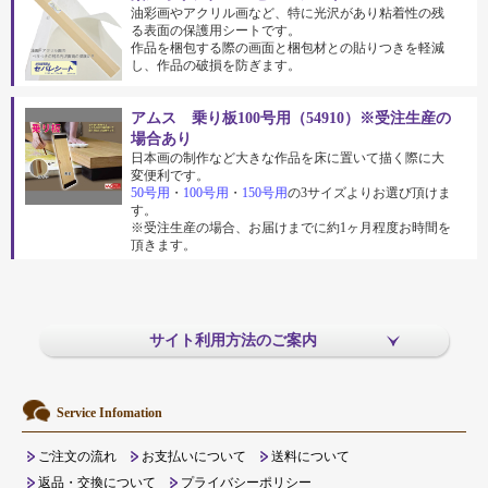
油彩画やアクリル画など、特に光沢があり粘着性の残
る表面の保護用シートです。
作品を梱包する際の画面と梱包材との貼りつきを軽減
し、作品の破損を防ぎます。
アムス 乗り板100号用（54910）※受注生産の
場合あり
日本画の制作など大きな作品を床に置いて描く際に大
変便利です。
50号用
・
100号用
・
150号用
の3サイズよりお選び頂けま
す。
※受注生産の場合、お届けまでに約1ヶ月程度お時間を
頂きます。
サイト利用方法のご案内
Service Infomation
ご注文の流れ
お支払いについて
送料について
返品・交換について
プライバシーポリシー