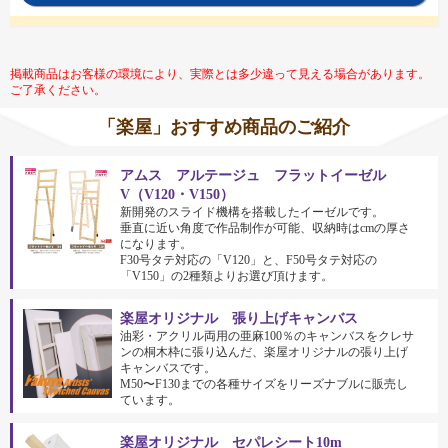
掲載商品はお客様の環境により、実際とは多少違って見える場合があります。
ご了承ください。
「楽屋」おすすめ商品のご紹介
アムス アルテージュ フラットイーゼル
V（V120・V150）
新開発のスライド機構を搭載したイーゼルです。
垂直に近い角度で作品制作が可能、収納時はcmの厚さ
になります。
F30号タテ対応の「V120」と、F50号タテ対応の
「V150」の2種類よりお選び頂けます。
楽屋オリジナル 張り上げキャンバス
油彩・アクリル両用の亜麻100％のキャンバスをクレサ
ンの桐木枠に張り込んだ、楽屋オリジナルの張り上げ
キャンバスです。
M50〜F130までの各種サイズをリーズナブルに販売し
ています。
楽屋オリジナル セパレシート10m