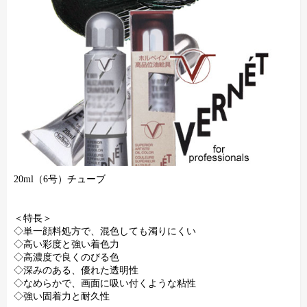
20ml（6号）チューブ
＜特長＞
◇単一顔料処方で、混色しても濁りにくい
◇高い彩度と強い着色力
◇高濃度で良くのびる色
◇深みのある、優れた透明性
◇なめらかで、画面に吸い付くような粘性
◇強い固着力と耐久性