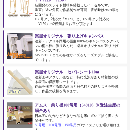
V（V120・V150）
新開発のスライド機構を搭載したイーゼルです。
垂直に近い角度で作品制作が可能、収納時はcmの厚さ
になります。
F30号タテ対応の「V120」と、F50号タテ対応の
「V150」の2種類よりお選び頂けます。
楽屋オリジナル 張り上げキャンバス
油彩・アクリル両用の亜麻100％のキャンバスをクレサ
ンの桐木枠に張り込んだ、楽屋オリジナルの張り上げ
キャンバスです。
M50〜F130までの各種サイズをリーズナブルに販売し
ています。
楽屋オリジナル セパレシート10m
油彩画やアクリル画など、特に光沢があり粘着性の残
る表面の保護用シートです。
作品を梱包する際の画面と梱包材との貼りつきを軽減
し、作品の破損を防ぎます。
アムス 乗り板100号用（54910）※受注生産の
場合あり
日本画の制作など大きな作品を床に置いて描く際に大
変便利です。
50号用
・
100号用
・
150号用
の3サイズよりお選び頂けま
す。